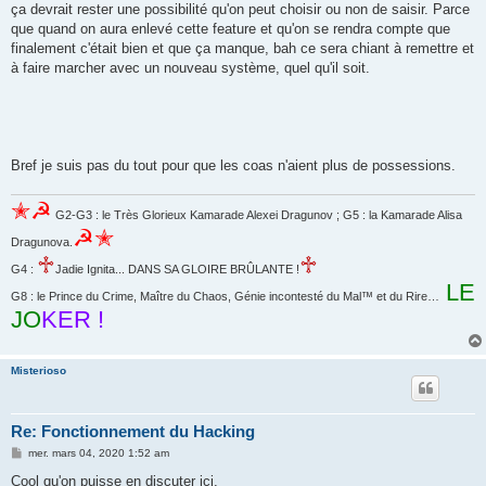
ça devrait rester une possibilité qu'on peut choisir ou non de saisir. Parce
que quand on aura enlevé cette feature et qu'on se rendra compte que
finalement c'était bien et que ça manque, bah ce sera chiant à remettre et
à faire marcher avec un nouveau système, quel qu'il soit.
Bref je suis pas du tout pour que les coas n'aient plus de possessions.
✭☭
G2-G3 : le Très Glorieux Kamarade Alexei Dragunov ; G5 : la Kamarade Alisa
☭✭
Dragunova.
♱
♱
G4 :
Jadie Ignita... DANS SA GLOIRE BRÛLANTE !
LE
G8 : le Prince du Crime, Maître du Chaos, Génie incontesté du Mal™ et du Rire…
JO
KER !
Misterioso
Re: Fonctionnement du Hacking
M
mer. mars 04, 2020 1:52 am
e
s
Cool qu'on puisse en discuter ici.