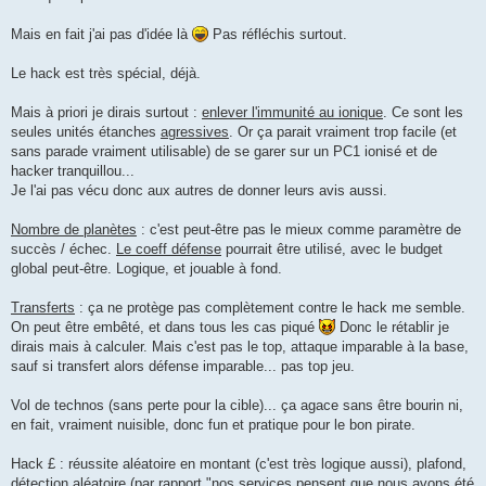
s
a
g
Mais en fait j'ai pas d'idée là
Pas réfléchis surtout.
e
Le hack est très spécial, déjà.
Mais à priori je dirais surtout :
enlever l'immunité au ionique
. Ce sont les
seules unités étanches
agressives
. Or ça parait vraiment trop facile (et
sans parade vraiment utilisable) de se garer sur un PC1 ionisé et de
hacker tranquillou...
Je l'ai pas vécu donc aux autres de donner leurs avis aussi.
Nombre de planètes
: c'est peut-être pas le mieux comme paramètre de
succès / échec.
Le coeff défense
pourrait être utilisé, avec le budget
global peut-être. Logique, et jouable à fond.
Transferts
: ça ne protège pas complètement contre le hack me semble.
On peut être embêté, et dans tous les cas piqué
Donc le rétablir je
dirais mais à calculer. Mais c'est pas le top, attaque imparable à la base,
sauf si transfert alors défense imparable... pas top jeu.
Vol de technos (sans perte pour la cible)... ça agace sans être bourin ni,
en fait, vraiment nuisible, donc fun et pratique pour le bon pirate.
Hack £ : réussite aléatoire en montant (c'est très logique aussi), plafond,
détection aléatoire (par rapport "nos services pensent que nous avons été