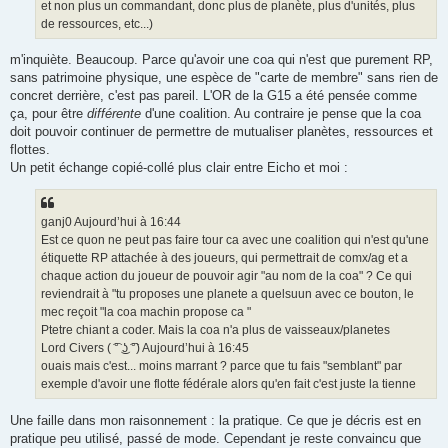
et non plus un commandant, donc plus de planète, plus d'unités, plus
de ressources, etc...)
m'inquiète. Beaucoup. Parce qu'avoir une coa qui n'est que purement RP,
sans patrimoine physique, une espèce de "carte de membre" sans rien de
concret derrière, c'est pas pareil. L'OR de la G15 a été pensée comme
ça, pour être
différente
d'une coalition. Au contraire je pense que la coa
doit pouvoir continuer de permettre de mutualiser planètes, ressources et
flottes.
Un petit échange copié-collé plus clair entre Eicho et moi :
ganj0 Aujourd’hui à 16:44
Est ce quon ne peut pas faire tour ca avec une coalition qui n'est qu'une
étiquette RP attachée à des joueurs, qui permettrait de comx/ag et a
chaque action du joueur de pouvoir agir "au nom de la coa" ? Ce qui
reviendrait à "tu proposes une planete a quelsuun avec ce bouton, le
mec reçoit "la coa machin propose ca "
Ptetre chiant a coder. Mais la coa n'a plus de vaisseaux/planetes
Lord Civers ( ͡° ͜ʖ ͡°) Aujourd’hui à 16:45
ouais mais c'est... moins marrant ? parce que tu fais "semblant" par
exemple d'avoir une flotte fédérale alors qu'en fait c'est juste la tienne
Une faille dans mon raisonnement : la pratique. Ce que je décris est en
pratique peu utilisé, passé de mode. Cependant je reste convaincu que