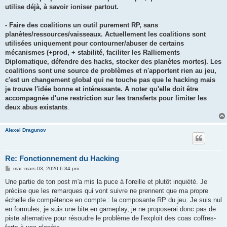
utilise déjà, à savoir ioniser partout.
- Faire des coalitions un outil purement RP, sans
planètes/ressources/vaisseaux. Actuellement les coalitions sont
utilisées uniquement pour contourner/abuser de certains
mécanismes (+prod, + stabilité, faciliter les Ralliements
Diplomatique, défendre des hacks, stocker des planètes mortes). Les
coalitions sont une source de problèmes et n'apportent rien au jeu,
c'est un changement global qui ne touche pas que le hacking mais
je trouve l'idée bonne et intéressante. A noter qu'elle doit être
accompagnée d'une restriction sur les transferts pour limiter les
deux abus existants
.
Alexei Dragunov
Re: Fonctionnement du Hacking
M
mar. mars 03, 2020 6:34 pm
e
s
Une partie de ton post m'a mis la puce à l'oreille et plutôt inquiété. Je
s
précise que les remarques qui vont suivre ne prennent que ma propre
a
g
échelle de compétence en compte : la composante RP du jeu. Je suis nul
e
en formules, je suis une bite en gameplay, je ne proposerai donc pas de
piste alternative pour résoudre le problème de l'exploit des coas coffres-