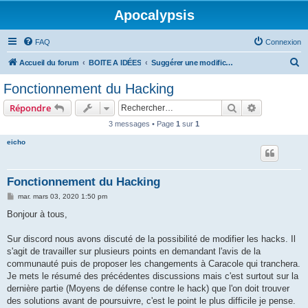
Apocalypsis
FAQ
Connexion
R
Accueil du forum
BOITE A IDÉES
Suggérer une modification du paramétrage
e
Fonctionnement du Hacking
c
Rechercher
Recherche 
Répondre
h
3 messages • Page
1
sur
1
e
eicho
r
c
h
Fonctionnement du Hacking
e
M
mar. mars 03, 2020 1:50 pm
e
r
s
Bonjour à tous,
s
a
g
Sur discord nous avons discuté de la possibilité de modifier les hacks. Il
e
s'agit de travailler sur plusieurs points en demandant l'avis de la
communauté puis de proposer les changements à Caracole qui tranchera.
Je mets le résumé des précédentes discussions mais c'est surtout sur la
dernière partie (Moyens de défense contre le hack) que l'on doit trouver
des solutions avant de poursuivre, c'est le point le plus difficile je pense.