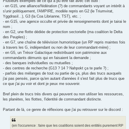
Plusieurs exemples de ce qui a pu être fait avec cet outil :
- en G15, une alliance/fédération (?) de commandants voyant un intérêt à
s'unir politiquement, l'AMPIRE, modèle repris en G2 (le Triumvirat,
Yggdrasil...), G3 (la Coa Librianne, TST), etc. ;
- en G15, une agence occulte et privée de renseignements dont je tairai le
nom ;
- en G2, une flotte dédiée de protection sectorielle (ma coalition le Delta
des Peuples) ;
- en G7, une chaîne de télévision humoristique (un RP repris maintes fois
à travers les G, indépendant ou non de leur commandant-mère) ;
- en G5, un Trésor Galactique redistribuant son patrimoine aux
commandants démunis qui en faisaient la demande ;
- des banques individuelles ou mutuelles ;
- des centres de recherche (G13 ? 14 ? Nahpokt ça te parle ?) ;
- parfois des mélanges de tout ou partie de ça, plus des trucs auxquels
j'ai pas pensés, parce qu'en autant d'années il s'est fait plus de trucs que
ce que j'ai pu voir et dont je peux me souvenir.
Bref plein de trucs très divers qui peuvent ou non utiliser les ressources,
les planètes, les flottes, l'identité de commandant distincte.
Partant de là, ce genre de réflexions que j'ai pu retrouver sur le discord :
(en l'occurence : faire que les coalitions soient des entités purement RP