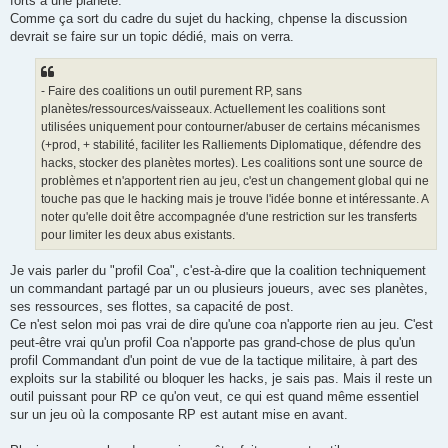
forts à une planète.
Comme ça sort du cadre du sujet du hacking, chpense la discussion
devrait se faire sur un topic dédié, mais on verra.
- Faire des coalitions un outil purement RP, sans
planètes/ressources/vaisseaux. Actuellement les coalitions sont
utilisées uniquement pour contourner/abuser de certains mécanismes
(+prod, + stabilité, faciliter les Ralliements Diplomatique, défendre des
hacks, stocker des planètes mortes). Les coalitions sont une source de
problèmes et n'apportent rien au jeu, c'est un changement global qui ne
touche pas que le hacking mais je trouve l'idée bonne et intéressante. A
noter qu'elle doit être accompagnée d'une restriction sur les transferts
pour limiter les deux abus existants.
Je vais parler du "profil Coa", c'est-à-dire que la coalition techniquement
un commandant partagé par un ou plusieurs joueurs, avec ses planètes,
ses ressources, ses flottes, sa capacité de post.
Ce n'est selon moi pas vrai de dire qu'une coa n'apporte rien au jeu. C'est
peut-être vrai qu'un profil Coa n'apporte pas grand-chose de plus qu'un
profil Commandant d'un point de vue de la tactique militaire, à part des
exploits sur la stabilité ou bloquer les hacks, je sais pas. Mais il reste un
outil puissant pour RP ce qu'on veut, ce qui est quand même essentiel
sur un jeu où la composante RP est autant mise en avant.