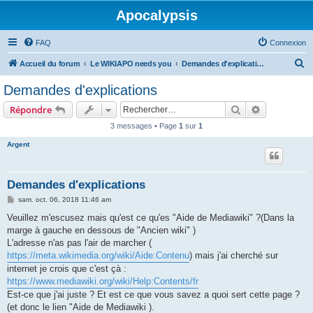
Apocalypsis
FAQ
Connexion
R
Accueil du forum
Le WIKIAPO needs you
Demandes d'explications concernant le wiki
e
Demandes d'explications
c
Rechercher
Recherche 
Répondre
h
3 messages • Page
1
sur
1
e
Argent
r
c
h
Demandes d'explications
e
M
sam. oct. 06, 2018 11:46 am
e
r
s
Veuillez m'escusez mais qu'est ce qu'es "Aide de Mediawiki" ?(Dans la
s
marge à gauche en dessous de "Ancien wiki" )
a
g
L'adresse n'as pas l'air de marcher (
e
https://meta.wikimedia.org/wiki/Aide:Contenu
) mais j'ai cherché sur
internet je crois que c'est çà :
https://www.mediawiki.org/wiki/Help:Contents/fr
Est-ce que j'ai juste ? Et est ce que vous savez a quoi sert cette page ?
(et donc le lien "Aide de Mediawiki ).