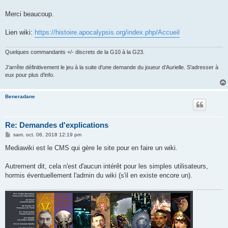
Merci beaucoup.
Lien wiki:
https://histoire.apocalypsis.org/index.php/Accueil
Quelques commandants +/- discrets de la G10 à la G23.
J'arrête définitivement le jeu à la suite d'une demande du joueur d'Aurielle. S'adresser à
eux pour plus d'info.
Beneradane
Re: Demandes d'explications
M
sam. oct. 06, 2018 12:19 pm
e
s
Mediawiki est le CMS qui gère le site pour en faire un wiki.
s
a
g
Autrement dit, cela n'est d'aucun intérêt pour les simples utilisateurs,
e
hormis éventuellement l'admin du wiki (s'il en existe encore un).