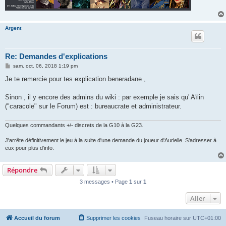
Argent
Re: Demandes d'explications
M
sam. oct. 06, 2018 1:19 pm
e
s
Je te remercie pour tes explication beneradane ,
s
a
g
Sinon , il y encore des admins du wiki : par exemple je sais qu' Aïlin
e
("caracole" sur le Forum) est : bureaucrate et administrateur.
Quelques commandants +/- discrets de la G10 à la G23.
J'arrête définitivement le jeu à la suite d'une demande du joueur d'Aurielle. S'adresser à
eux pour plus d'info.
Répondre
3 messages • Page
1
sur
1
Aller
Accueil du forum
Supprimer les cookies
Fuseau horaire sur
UTC+01:00