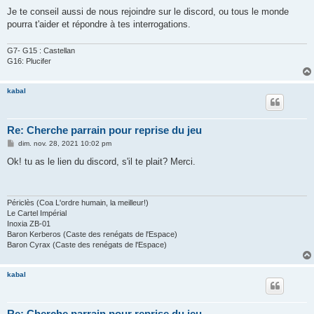
Je te conseil aussi de nous rejoindre sur le discord, ou tous le monde
pourra t'aider et répondre à tes interrogations.
G7- G15 : Castellan
G16: Plucifer
kabal
Re: Cherche parrain pour reprise du jeu
M
dim. nov. 28, 2021 10:02 pm
e
s
Ok! tu as le lien du discord, s'il te plait? Merci.
s
a
g
e
Périclès (Coa L'ordre humain, la meilleur!)
Le Cartel Impérial
Inoxia ZB-01
Baron Kerberos (Caste des renégats de l'Espace)
Baron Cyrax (Caste des renégats de l'Espace)
kabal
Re: Cherche parrain pour reprise du jeu