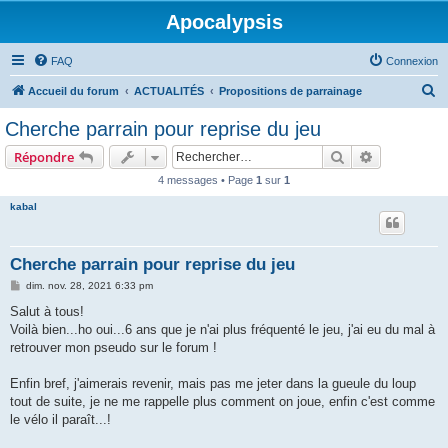
Apocalypsis
FAQ
Connexion
R
Accueil du forum
ACTUALITÉS
Propositions de parrainage
e
Cherche parrain pour reprise du jeu
c
Rechercher
Recherche 
Répondre
h
4 messages • Page
1
sur
1
e
kabal
r
c
h
Cherche parrain pour reprise du jeu
e
M
dim. nov. 28, 2021 6:33 pm
e
r
s
Salut à tous!
s
Voilà bien...ho oui...6 ans que je n'ai plus fréquenté le jeu, j'ai eu du mal à
a
g
retrouver mon pseudo sur le forum !
e
Enfin bref, j'aimerais revenir, mais pas me jeter dans la gueule du loup
tout de suite, je ne me rappelle plus comment on joue, enfin c'est comme
le vélo il paraît...!