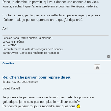
Donc, je cherche un parrain, qui veut donner une chance à un vieux
joueur, sachant que j'ai une préférence pour les Renégats/Fédérés.
Contactez moi, je n'ai pas encore réfléchi au personnage que je vais
réaliser, mais je pense reprendre un rp que j'ai déjà créé.
A+!
Périclès (Coa L'ordre humain, la meilleur!)
Le Cartel Impérial
Inoxia ZB-01
Baron Kerberos (Caste des renégats de l'Espace)
Baron Cyrax (Caste des renégats de l'Espace)
Castellan
Re: Cherche parrain pour reprise du jeu
M
dim. nov. 28, 2021 9:59 pm
e
s
Salut Kabal!
s
a
g
Je pourrais te parrainer mais ne faisant pas parti des puissance
e
galactique, je ne suis pas non plus le meilleur partis^^
Par contre je peux toujours répondre aux questions