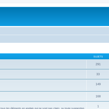
SUJETS
291
33
149
168
1
 tous les éléments en anglais qui ne sont pas clairs, ou toute suggestion