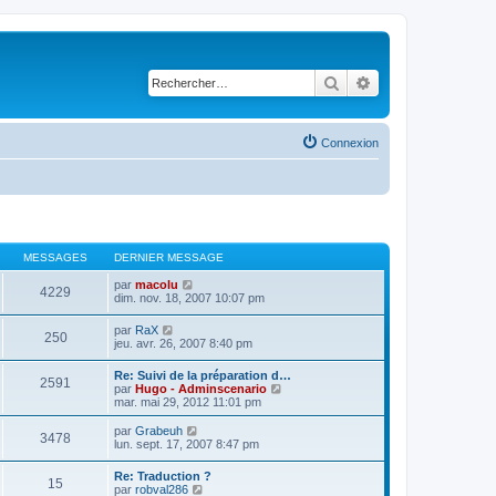
Rechercher
Recherche avancé
Connexion
MESSAGES
DERNIER MESSAGE
C
par
macolu
4229
o
dim. nov. 18, 2007 10:07 pm
n
s
C
par
RaX
250
u
o
jeu. avr. 26, 2007 8:40 pm
l
n
t
s
Re: Suivi de la préparation d…
e
2591
u
C
par
Hugo - Adminscenario
r
l
o
mar. mai 29, 2012 11:01 pm
l
t
n
e
e
s
d
C
par
Grabeuh
r
3478
u
e
o
lun. sept. 17, 2007 8:47 pm
l
l
r
n
e
t
n
s
d
Re: Traduction ?
e
15
i
u
e
C
par
robval286
r
e
l