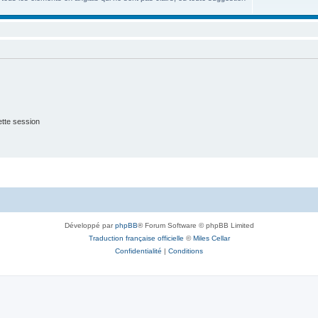
tte session
Développé par
phpBB
® Forum Software © phpBB Limited
Traduction française officielle
©
Miles Cellar
Confidentialité
|
Conditions