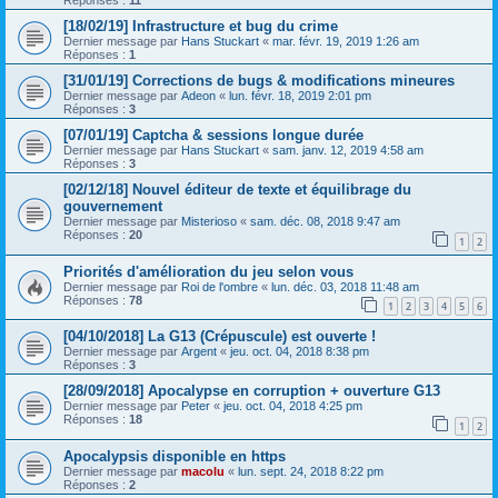
[18/02/19] Infrastructure et bug du crime
Dernier message par
Hans Stuckart
«
mar. févr. 19, 2019 1:26 am
Réponses :
1
[31/01/19] Corrections de bugs & modifications mineures
Dernier message par
Adeon
«
lun. févr. 18, 2019 2:01 pm
Réponses :
3
[07/01/19] Captcha & sessions longue durée
Dernier message par
Hans Stuckart
«
sam. janv. 12, 2019 4:58 am
Réponses :
3
[02/12/18] Nouvel éditeur de texte et équilibrage du
gouvernement
Dernier message par
Misterioso
«
sam. déc. 08, 2018 9:47 am
Réponses :
20
1
2
Priorités d'amélioration du jeu selon vous
Dernier message par
Roi de l'ombre
«
lun. déc. 03, 2018 11:48 am
Réponses :
78
1
2
3
4
5
6
[04/10/2018] La G13 (Crépuscule) est ouverte !
Dernier message par
Argent
«
jeu. oct. 04, 2018 8:38 pm
Réponses :
3
[28/09/2018] Apocalypse en corruption + ouverture G13
Dernier message par
Peter
«
jeu. oct. 04, 2018 4:25 pm
Réponses :
18
1
2
Apocalypsis disponible en https
Dernier message par
macolu
«
lun. sept. 24, 2018 8:22 pm
Réponses :
2