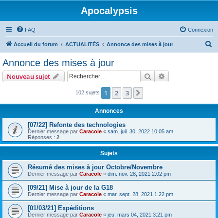
Apocalypsis
FAQ
Connexion
R
Accueil du forum
ACTUALITÉS
Annonce des mises à jour
e
Annonce des mises à jour
c
Rechercher
Recherche avanc
Nouveau sujet
h
e
1
2
3
Suivant
102 sujets
r
Annonces
c
[07/22] Refonte des technologies
h
Dernier message par
Caracole
«
sam. juil. 30, 2022 10:05 am
Réponses :
2
e
r
Sujets
Résumé des mises à jour Octobre/Novembre
Dernier message par
Caracole
«
dim. nov. 28, 2021 2:02 pm
[09/21] Mise à jour de la G18
Dernier message par
Caracole
«
mar. sept. 28, 2021 1:22 pm
[01/03/21] Expéditions
Dernier message par
Caracole
«
jeu. mars 04, 2021 3:21 pm