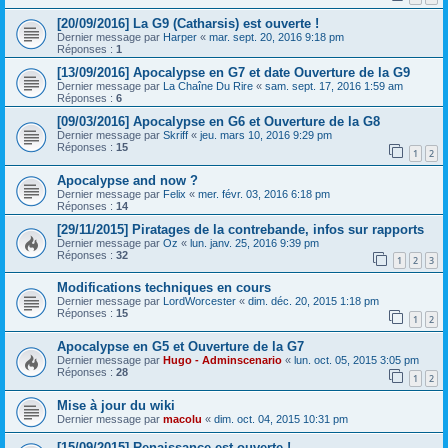
[20/09/2016] La G9 (Catharsis) est ouverte !
Dernier message par
Harper
«
mar. sept. 20, 2016 9:18 pm
Réponses :
1
[13/09/2016] Apocalypse en G7 et date Ouverture de la G9
Dernier message par
La Chaîne Du Rire
«
sam. sept. 17, 2016 1:59 am
Réponses :
6
[09/03/2016] Apocalypse en G6 et Ouverture de la G8
Dernier message par
Skriff
«
jeu. mars 10, 2016 9:29 pm
Réponses :
15
1
2
Apocalypse and now ?
Dernier message par
Felix
«
mer. févr. 03, 2016 6:18 pm
Réponses :
14
[29/11/2015] Piratages de la contrebande, infos sur rapports
Dernier message par
Oz
«
lun. janv. 25, 2016 9:39 pm
Réponses :
32
1
2
3
Modifications techniques en cours
Dernier message par
LordWorcester
«
dim. déc. 20, 2015 1:18 pm
Réponses :
15
1
2
Apocalypse en G5 et Ouverture de la G7
Dernier message par
Hugo - Adminscenario
«
lun. oct. 05, 2015 3:05 pm
Réponses :
28
1
2
Mise à jour du wiki
Dernier message par
macolu
«
dim. oct. 04, 2015 10:31 pm
[15/09/2015] Renaissance est ouverte !