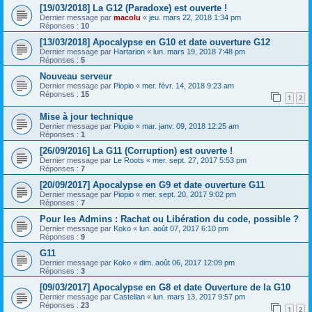
[19/03/2018] La G12 (Paradoxe) est ouverte !
Dernier message par
macolu
«
jeu. mars 22, 2018 1:34 pm
Réponses :
10
[13/03/2018] Apocalypse en G10 et date ouverture G12
Dernier message par
Hartarion
«
lun. mars 19, 2018 7:48 pm
Réponses :
5
Nouveau serveur
Dernier message par
Piopio
«
mer. févr. 14, 2018 9:23 am
Réponses :
15
1
2
Mise à jour technique
Dernier message par
Piopio
«
mar. janv. 09, 2018 12:25 am
Réponses :
1
[26/09/2016] La G11 (Corruption) est ouverte !
Dernier message par
Le Roots
«
mer. sept. 27, 2017 5:53 pm
Réponses :
7
[20/09/2017] Apocalypse en G9 et date ouverture G11
Dernier message par
Piopio
«
mer. sept. 20, 2017 9:02 pm
Réponses :
7
Pour les Admins : Rachat ou Libération du code, possible ?
Dernier message par
Koko
«
lun. août 07, 2017 6:10 pm
Réponses :
9
G11
Dernier message par
Koko
«
dim. août 06, 2017 12:09 pm
Réponses :
3
[09/03/2017] Apocalypse en G8 et date Ouverture de la G10
Dernier message par
Castellan
«
lun. mars 13, 2017 9:57 pm
Réponses :
23
1
2