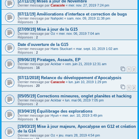
[27/11/19] Mises à jour de Novembre
Dernier message par
Caracole
«
mer. nov. 27, 2019 7:24 pm
[07/11/19] Améliorations d'interface et correction de bugs
Dernier message par
Nahpokt
«
sam. nov. 09, 2019 11:38 pm
Réponses :
3
[27/09/19] Mise à jour de la G15
Dernier message par
Oz
«
mer. nov. 06, 2019 7:04 am
Réponses :
2
Date d'ouverture de la G15
Dernier message par
Hans Stuckart
«
mar. sept. 10, 2019 1:02 am
Réponses :
2
[09/06/19] Piratages, Assauts, EP
Dernier message par
Ackbar
«
ven. juin 21, 2019 12:31 am
Réponses :
16
1
2
[07/11/2018] Relance du développement d'Apocalypsis
Dernier message par
Caracole
«
lun. juin 10, 2019 1:29 pm
Réponses :
20
1
2
[05/05/19] Corrections mineures, onglet planètes et hacking
Dernier message par
Ackbar
«
lun. mai 06, 2019 7:05 pm
Réponses :
2
[03/04/19] Équilibrage des explorations
Dernier message par
Hyun
«
mer. avr. 10, 2019 3:49 pm
Réponses :
6
[19/03/19] Mise à jour majeure, Apocalypse en G12 et création
de la G14
Dernier message par
Oz
«
jeu. mars 28, 2019 4:54 pm
Réponses :
11