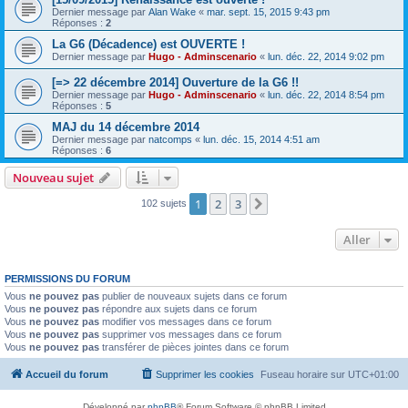
Dernier message par
Alan Wake
«
mar. sept. 15, 2015 9:43 pm
Réponses :
2
La G6 (Décadence) est OUVERTE !
Dernier message par
Hugo - Adminscenario
«
lun. déc. 22, 2014 9:02 pm
[=> 22 décembre 2014] Ouverture de la G6 !!
Dernier message par
Hugo - Adminscenario
«
lun. déc. 22, 2014 8:54 pm
Réponses :
5
MAJ du 14 décembre 2014
Dernier message par
natcomps
«
lun. déc. 15, 2014 4:51 am
Réponses :
6
Nouveau sujet
1
2
3
Suivant
102 sujets
Aller
PERMISSIONS DU FORUM
Vous
ne pouvez pas
publier de nouveaux sujets dans ce forum
Vous
ne pouvez pas
répondre aux sujets dans ce forum
Vous
ne pouvez pas
modifier vos messages dans ce forum
Vous
ne pouvez pas
supprimer vos messages dans ce forum
Vous
ne pouvez pas
transférer de pièces jointes dans ce forum
Accueil du forum
Supprimer les cookies
Fuseau horaire sur
UTC+01:00
Développé par
phpBB
® Forum Software © phpBB Limited