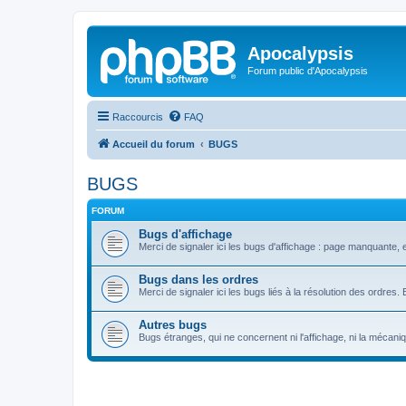
Apocalypsis
Forum public d'Apocalypsis
Raccourcis
FAQ
Accueil du forum
BUGS
BUGS
FORUM
Bugs d'affichage
Merci de signaler ici les bugs d'affichage : page manquante, er
Bugs dans les ordres
Merci de signaler ici les bugs liés à la résolution des ordr
Autres bugs
Bugs étranges, qui ne concernent ni l'affichage, ni la mécani