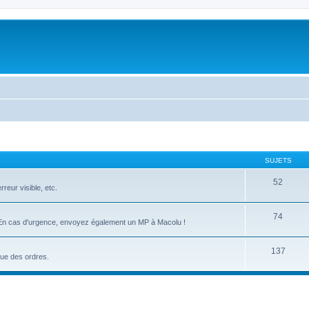
SUJETS
52
reur visible, etc.
74
es. En cas d'urgence, envoyez également un MP à Macolu !
137
que des ordres.