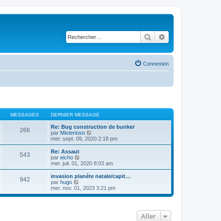
Rechercher
Recherche avancé
Connexion
MESSAGES
DERNIER MESSAGE
Re: Bug construction de bunker
266
C
par
Misterioso
o
mer. sept. 09, 2020 2:18 pm
n
s
Re: Assaut
543
u
C
par
eicho
l
o
mer. juil. 01, 2020 8:03 am
t
n
e
s
invasion planéte natale/capit…
942
r
u
C
par
hugo
l
l
o
mer. nov. 01, 2023 3:21 pm
e
t
n
d
e
s
e
r
u
r
l
l
Aller
n
e
t
i