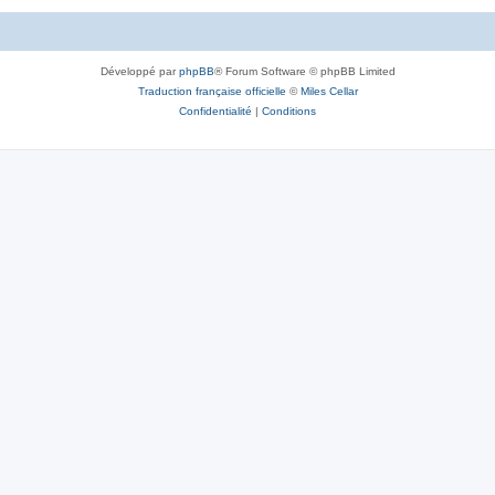
Développé par
phpBB
® Forum Software © phpBB Limited
Traduction française officielle
©
Miles Cellar
Confidentialité
|
Conditions