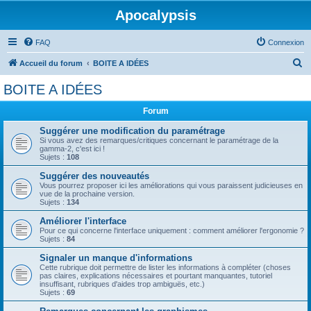
Apocalypsis
FAQ
Connexion
R
Accueil du forum
BOITE A IDÉES
e
BOITE A IDÉES
c
Forum
h
e
Suggérer une modification du paramétrage
Si vous avez des remarques/critiques concernant le paramétrage de la
r
gamma-2, c'est ici !
Sujets :
108
c
Suggérer des nouveautés
h
Vous pourrez proposer ici les améliorations qui vous paraissent judicieuses en
vue de la prochaine version.
e
Sujets :
134
r
Améliorer l'interface
Pour ce qui concerne l'interface uniquement : comment améliorer l'ergonomie ?
Sujets :
84
Signaler un manque d'informations
Cette rubrique doit permettre de lister les informations à compléter (choses
pas claires, explications nécessaires et pourtant manquantes, tutoriel
insuffisant, rubriques d'aides trop ambiguës, etc.)
Sujets :
69