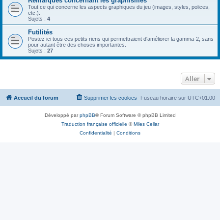
Remarques concernant les graphismes
Tout ce qui concerne les aspects graphiques du jeu (images, styles, polices,
etc.).
Sujets :
4
Futilités
Postez ici tous ces petits riens qui permettraient d'améliorer la gamma-2, sans
pour autant être des choses importantes.
Sujets :
27
Aller
Accueil du forum
Supprimer les cookies
Fuseau horaire sur
UTC+01:00
Développé par
phpBB
® Forum Software © phpBB Limited
Traduction française officielle
©
Miles Cellar
Confidentialité
|
Conditions