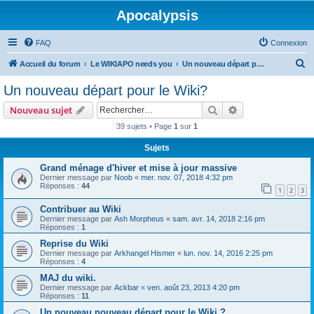
Apocalypsis
FAQ
Connexion
R
Accueil du forum
Le WIKIAPO needs you
Un nouveau départ pour le Wiki?
e
Un nouveau départ pour le Wiki?
c
Rechercher
Recherche avanc
Nouveau sujet
h
39 sujets • Page
1
sur
1
e
Sujets
r
c
Grand ménage d'hiver et mise à jour massive
Dernier message par
Noob
«
mer. nov. 07, 2018 4:32 pm
h
Réponses :
44
1
2
3
e
Contribuer au Wiki
r
Dernier message par
Ash Morpheus
«
sam. avr. 14, 2018 2:16 pm
Réponses :
1
Reprise du Wiki
Dernier message par
Arkhangel Hismer
«
lun. nov. 14, 2016 2:25 pm
Réponses :
4
MAJ du wiki.
Dernier message par
Ackbar
«
ven. août 23, 2013 4:20 pm
Réponses :
11
Un nouveau nouveau départ pour le Wiki ?