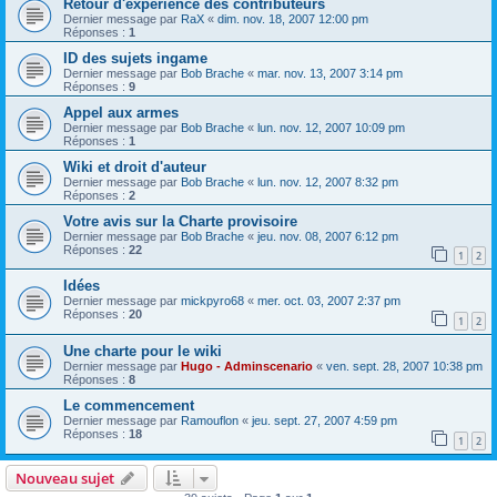
Retour d'expérience des contributeurs
Dernier message par
RaX
«
dim. nov. 18, 2007 12:00 pm
Réponses :
1
ID des sujets ingame
Dernier message par
Bob Brache
«
mar. nov. 13, 2007 3:14 pm
Réponses :
9
Appel aux armes
Dernier message par
Bob Brache
«
lun. nov. 12, 2007 10:09 pm
Réponses :
1
Wiki et droit d'auteur
Dernier message par
Bob Brache
«
lun. nov. 12, 2007 8:32 pm
Réponses :
2
Votre avis sur la Charte provisoire
Dernier message par
Bob Brache
«
jeu. nov. 08, 2007 6:12 pm
Réponses :
22
1
2
Idées
Dernier message par
mickpyro68
«
mer. oct. 03, 2007 2:37 pm
Réponses :
20
1
2
Une charte pour le wiki
Dernier message par
Hugo - Adminscenario
«
ven. sept. 28, 2007 10:38 pm
Réponses :
8
Le commencement
Dernier message par
Ramouflon
«
jeu. sept. 27, 2007 4:59 pm
Réponses :
18
1
2
Nouveau sujet