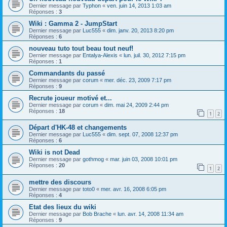
Dernier message par
Typhon
«
ven. juin 14, 2013 1:03 am
Réponses :
3
Wiki : Gamma 2 - JumpStart
Dernier message par
Luc555
«
dim. janv. 20, 2013 8:20 pm
Réponses :
6
nouveau tuto tout beau tout neuf!
Dernier message par
Entalya-Alexis
«
lun. juil. 30, 2012 7:15 pm
Réponses :
1
Commandants du passé
Dernier message par
corum
«
mer. déc. 23, 2009 7:17 pm
Réponses :
9
Recrute joueur motivé et...
Dernier message par
corum
«
dim. mai 24, 2009 2:44 pm
Réponses :
18
1
2
Départ d'HK-48 et changements
Dernier message par
Luc555
«
dim. sept. 07, 2008 12:37 pm
Réponses :
6
Wiki is not Dead
Dernier message par
gothmog
«
mar. juin 03, 2008 10:01 pm
Réponses :
20
1
2
mettre des discours
Dernier message par
toto0
«
mer. avr. 16, 2008 6:05 pm
Réponses :
4
Etat des lieux du wiki
Dernier message par
Bob Brache
«
lun. avr. 14, 2008 11:34 am
Réponses :
9