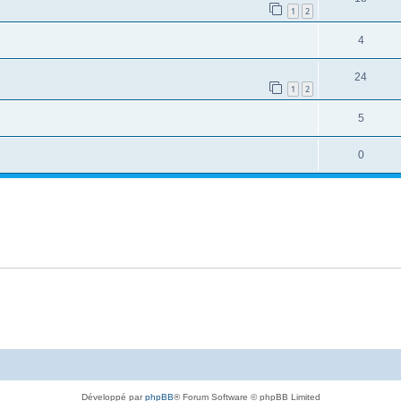
1
2
4
24
1
2
5
0
Développé par
phpBB
® Forum Software © phpBB Limited