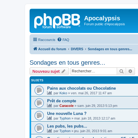
Apocalypsis
Forum public d'Apocalypsis
Raccourcis
FAQ
Accueil du forum
DIVERS
Sondages en tous genres...
Sondages en tous genres...
Recher
Re
Nouveau sujet
SUJETS
Pains aux chocolats ou Chocolatine
par
Koko
»
ven. mai 26, 2017 11:47 am
Prêt de compte
par
Caracole
»
sam. juin 29, 2013 5:13 pm
Une nouvelle Luna ?
par
Typhon
»
mar. juin 18, 2013 12:17 am
Les pubs, les pubs...
par
Typhon
»
jeu. juin 20, 2013 9:01 am