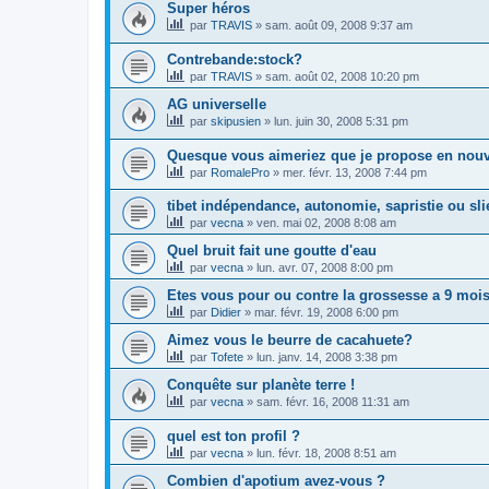
Super héros
par
TRAVIS
»
sam. août 09, 2008 9:37 am
Contrebande:stock?
par
TRAVIS
»
sam. août 02, 2008 10:20 pm
AG universelle
par
skipusien
»
lun. juin 30, 2008 5:31 pm
Quesque vous aimeriez que je propose en nou
par
RomalePro
»
mer. févr. 13, 2008 7:44 pm
tibet indépendance, autonomie, sapristie ou sli
par
vecna
»
ven. mai 02, 2008 8:08 am
Quel bruit fait une goutte d'eau
par
vecna
»
lun. avr. 07, 2008 8:00 pm
Etes vous pour ou contre la grossesse a 9 moi
par
Didier
»
mar. févr. 19, 2008 6:00 pm
Aimez vous le beurre de cacahuete?
par
Tofete
»
lun. janv. 14, 2008 3:38 pm
Conquête sur planète terre !
par
vecna
»
sam. févr. 16, 2008 11:31 am
quel est ton profil ?
par
vecna
»
lun. févr. 18, 2008 8:51 am
Combien d'apotium avez-vous ?