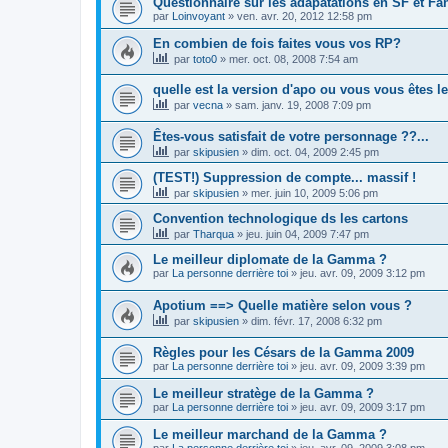
Questionnaire sur les adapatations en SF et Fa
par
Loinvoyant
»
ven. avr. 20, 2012 12:58 pm
En combien de fois faites vous vos RP?
par
toto0
»
mer. oct. 08, 2008 7:54 am
quelle est la version d'apo ou vous vous êtes le
par
vecna
»
sam. janv. 19, 2008 7:09 pm
Êtes-vous satisfait de votre personnage ??...
par
skipusien
»
dim. oct. 04, 2009 2:45 pm
(TEST!) Suppression de compte... massif !
par
skipusien
»
mer. juin 10, 2009 5:06 pm
Convention technologique ds les cartons
par
Tharqua
»
jeu. juin 04, 2009 7:47 pm
Le meilleur diplomate de la Gamma ?
par
La personne derrière toi
»
jeu. avr. 09, 2009 3:12 pm
Apotium ==> Quelle matière selon vous ?
par
skipusien
»
dim. févr. 17, 2008 6:32 pm
Règles pour les Césars de la Gamma 2009
par
La personne derrière toi
»
jeu. avr. 09, 2009 3:39 pm
Le meilleur stratège de la Gamma ?
par
La personne derrière toi
»
jeu. avr. 09, 2009 3:17 pm
Le meilleur marchand de la Gamma ?