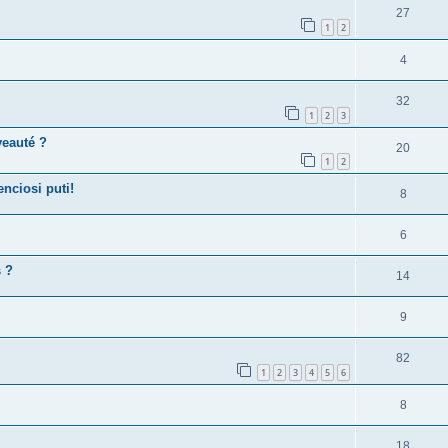
27
1
2
4
32
1
2
3
veauté ?
20
1
2
enciosi puti!
8
6
s ?
14
9
82
1
2
3
4
5
6
8
18