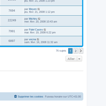
jeu. févr. 21, 2008 1:23 pm
par
Meyen
7694
jeu. févr. 21, 2008 1:12 pm
par
Michiru
22249
mer. févr. 20, 2008 10:43 am
par
Fidel Castro
7991
mar. févr. 19, 2008 6:22 pm
par
vecna
6897
sam. févr. 16, 2008 11:32 am
1
2
Suivant
76 sujets
Aller
Supprimer les cookies
Fuseau horaire sur
UTC+01:00