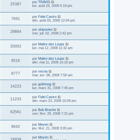
par
TRAVIS
25387
lun. août 25, 2008 5:19 pm
par
Fidel Castro
7691
dim. août 03, 2008 12:04 pm
par
skipusien
29864
mer. juil. 02, 2008 2:42 pm
par
Maitre des Loups
20002
lun. mai 12, 2008 11:32 am
par
Maitre des Loups
9516
dim. mai 11, 2008 10:16 pm
par
vecna
8777
mar. avr. 08, 2008 7:58 am
par
gothmog
14223
lun. mars 31, 2008 7:45 pm
par
Fidel Castro
11233
dim. mars 23, 2008 10:09 pm
par
Bob Brache
62561
ven. févr. 29, 2008 7:31 pm
par
Meyen
9642
jeu. févr. 21, 2008 3:05 pm
par
Meyen
18938