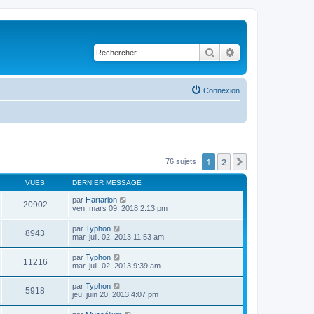
Rechercher
Recherche avancé
Connexion
1
2
Suivant
76 sujets
VUES
DERNIER MESSAGE
par
Hartarion
20902
ven. mars 09, 2018 2:13 pm
par
Typhon
8943
mar. juil. 02, 2013 11:53 am
par
Typhon
11216
mar. juil. 02, 2013 9:39 am
par
Typhon
5918
jeu. juin 20, 2013 4:07 pm