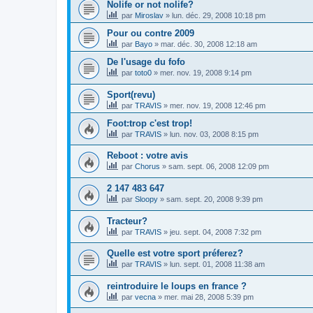
Nolife or not nolife?
par
Miroslav
»
lun. déc. 29, 2008 10:18 pm
Pour ou contre 2009
par
Bayo
»
mar. déc. 30, 2008 12:18 am
De l'usage du fofo
par
toto0
»
mer. nov. 19, 2008 9:14 pm
Sport(revu)
par
TRAVIS
»
mer. nov. 19, 2008 12:46 pm
Foot:trop c'est trop!
par
TRAVIS
»
lun. nov. 03, 2008 8:15 pm
Reboot : votre avis
par
Chorus
»
sam. sept. 06, 2008 12:09 pm
2 147 483 647
par
Sloopy
»
sam. sept. 20, 2008 9:39 pm
Tracteur?
par
TRAVIS
»
jeu. sept. 04, 2008 7:32 pm
Quelle est votre sport préferez?
par
TRAVIS
»
lun. sept. 01, 2008 11:38 am
reintroduire le loups en france ?
par
vecna
»
mer. mai 28, 2008 5:39 pm