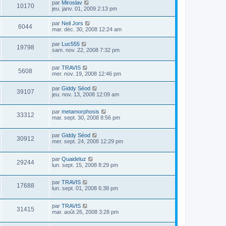
par
Miroslav
10170
jeu. janv. 01, 2009 2:13 pm
par
Neil Jors
6044
mar. déc. 30, 2008 12:24 am
par
Luc555
19798
sam. nov. 22, 2008 7:32 pm
par
TRAVIS
5608
mer. nov. 19, 2008 12:46 pm
par
Giddy Séod
39107
jeu. nov. 13, 2008 12:09 am
par
metamorphosis
33312
mar. sept. 30, 2008 8:56 pm
par
Giddy Séod
30912
mer. sept. 24, 2008 12:29 pm
par
Quaideluz
29244
lun. sept. 15, 2008 8:29 pm
par
TRAVIS
17688
lun. sept. 01, 2008 6:38 pm
par
TRAVIS
31415
mar. août 26, 2008 3:28 pm