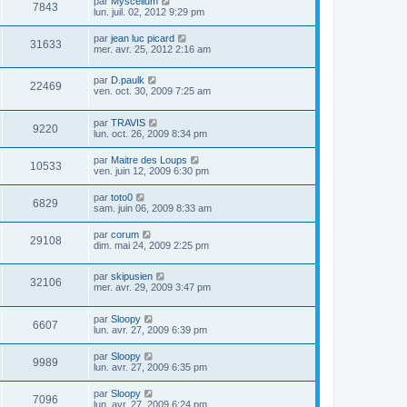
par
Myscélium
7843
lun. juil. 02, 2012 9:29 pm
par
jean luc picard
31633
mer. avr. 25, 2012 2:16 am
par
D.paulk
22469
ven. oct. 30, 2009 7:25 am
par
TRAVIS
9220
lun. oct. 26, 2009 8:34 pm
par
Maitre des Loups
10533
ven. juin 12, 2009 6:30 pm
par
toto0
6829
sam. juin 06, 2009 8:33 am
par
corum
29108
dim. mai 24, 2009 2:25 pm
par
skipusien
32106
mer. avr. 29, 2009 3:47 pm
par
Sloopy
6607
lun. avr. 27, 2009 6:39 pm
par
Sloopy
9989
lun. avr. 27, 2009 6:35 pm
par
Sloopy
7096
lun. avr. 27, 2009 6:24 pm