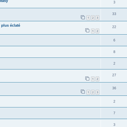
ntasy
3
33
1
2
3
 plus éclaté
22
1
2
6
8
2
27
1
2
36
1
2
3
2
7
3