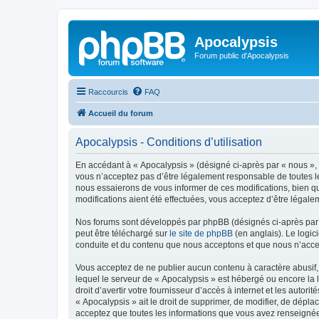
Apocalypsis
Forum public d'Apocalypsis
Raccourcis
FAQ
Accueil du forum
Apocalypsis - Conditions d’utilisation
En accédant à « Apocalypsis » (désigné ci-après par « nous », «
vous n’acceptez pas d’être légalement responsable de toutes le
nous essaierons de vous informer de ces modifications, bien qu
modifications aient été effectuées, vous acceptez d’être légale
Nos forums sont développés par phpBB (désignés ci-après par «
peut être téléchargé sur
le site de phpBB
(en anglais). Le logic
conduite et du contenu que nous acceptons et que nous n’acce
Vous acceptez de ne publier aucun contenu à caractère abusif, 
lequel le serveur de « Apocalypsis » est hébergé ou encore la 
droit d’avertir votre fournisseur d’accès à internet et les autor
« Apocalypsis » ait le droit de supprimer, de modifier, de dépla
acceptez que toutes les informations que vous avez renseignées