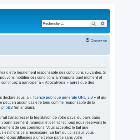
Rechercher
Recherche avancé
Connexion
ptez d’être légalement responsable des conditions suivantes. Si
s pouvons modifier ces conditions à n’importe quel moment et
 continuez à participer à « Apocalypsis » après que des
ns déclaré sous la «
licence publique générale GNU 2.0
» et qui
ed ne peut en aucun cas être tenu comme responsable de la
de phpBB
(en anglais).
ait transgresser la législation de votre pays, du pays dans
un bannissement immédiat et définitif et nous nous réservons le
nforcement de ces conditions. Vous acceptez le fait que
us estimons cela nécessaire. En tant qu’utilisateur, vous
ont pas diffusées à une tierce partie sans votre