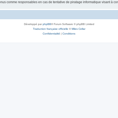
tenus comme responsables en cas de tentative de piratage informatique visant à c
Développé par
phpBB
® Forum Software © phpBB Limited
Traduction française officielle
©
Miles Cellar
Confidentialité
|
Conditions