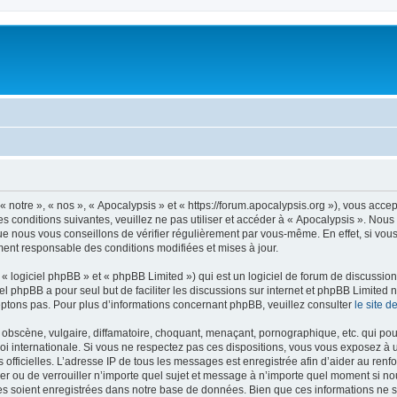
 notre », « nos », « Apocalypsis » et « https://forum.apocalypsis.org »), vous acce
s conditions suivantes, veuillez ne pas utiliser et accéder à « Apocalypsis ». Nou
e nous vous conseillons de vérifier régulièrement par vous-même. En effet, si vous
ment responsable des conditions modifiées et mises à jour.
 logiciel phpBB » et « phpBB Limited ») qui est un logiciel de forum de discussio
iel phpBB a pour seul but de faciliter les discussions sur internet et phpBB Limit
ptons pas. Pour plus d’informations concernant phpBB, veuillez consulter
le site 
obscène, vulgaire, diffamatoire, choquant, menaçant, pornographique, etc. qui pourr
loi internationale. Si vous ne respectez pas ces dispositions, vous vous exposez à 
ités officielles. L’adresse IP de tous les messages est enregistrée afin d’aider au re
cer ou de verrouiller n’importe quel sujet et message à n’importe quel moment si no
 soient enregistrées dans notre base de données. Bien que ces informations ne ser