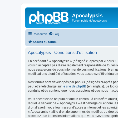
Apocalypsis
Forum public d'Apocalypsis
Raccourcis
FAQ
Accueil du forum
Apocalypsis - Conditions d’utilisation
En accédant à « Apocalypsis » (désigné ci-après par « nous », «
vous n’acceptez pas d’être légalement responsable de toutes le
nous essaierons de vous informer de ces modifications, bien qu
modifications aient été effectuées, vous acceptez d’être légale
Nos forums sont développés par phpBB (désignés ci-après par «
peut être téléchargé sur
le site de phpBB
(en anglais). Le logic
conduite et du contenu que nous acceptons et que nous n’acce
Vous acceptez de ne publier aucun contenu à caractère abusif, 
lequel le serveur de « Apocalypsis » est hébergé ou encore la 
droit d’avertir votre fournisseur d’accès à internet et les autor
« Apocalypsis » ait le droit de supprimer, de modifier, de dépla
acceptez que toutes les informations que vous avez renseignées