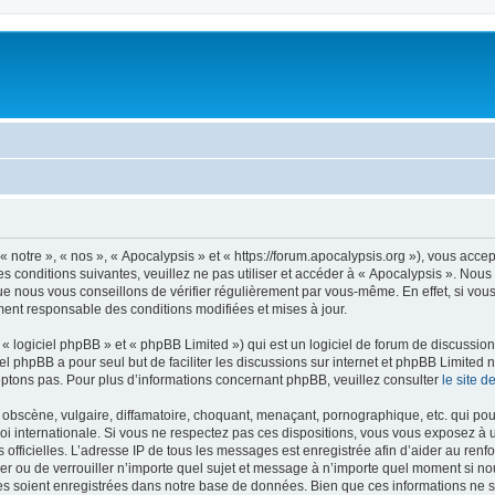
 notre », « nos », « Apocalypsis » et « https://forum.apocalypsis.org »), vous acce
s conditions suivantes, veuillez ne pas utiliser et accéder à « Apocalypsis ». Nou
e nous vous conseillons de vérifier régulièrement par vous-même. En effet, si vous
ment responsable des conditions modifiées et mises à jour.
 logiciel phpBB » et « phpBB Limited ») qui est un logiciel de forum de discussio
iel phpBB a pour seul but de faciliter les discussions sur internet et phpBB Limit
ptons pas. Pour plus d’informations concernant phpBB, veuillez consulter
le site 
obscène, vulgaire, diffamatoire, choquant, menaçant, pornographique, etc. qui pourr
loi internationale. Si vous ne respectez pas ces dispositions, vous vous exposez à 
ités officielles. L’adresse IP de tous les messages est enregistrée afin d’aider au re
cer ou de verrouiller n’importe quel sujet et message à n’importe quel moment si no
 soient enregistrées dans notre base de données. Bien que ces informations ne ser