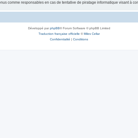
tenus comme responsables en cas de tentative de piratage informatique visant à c
Développé par
phpBB
® Forum Software © phpBB Limited
Traduction française officielle
©
Miles Cellar
Confidentialité
|
Conditions