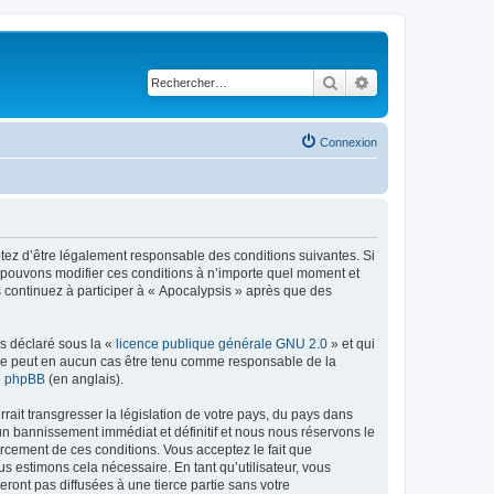
Rechercher
Recherche avancé
Connexion
ptez d’être légalement responsable des conditions suivantes. Si
s pouvons modifier ces conditions à n’importe quel moment et
 continuez à participer à « Apocalypsis » après que des
ns déclaré sous la «
licence publique générale GNU 2.0
» et qui
ed ne peut en aucun cas être tenu comme responsable de la
de phpBB
(en anglais).
ait transgresser la législation de votre pays, du pays dans
un bannissement immédiat et définitif et nous nous réservons le
nforcement de ces conditions. Vous acceptez le fait que
us estimons cela nécessaire. En tant qu’utilisateur, vous
ont pas diffusées à une tierce partie sans votre