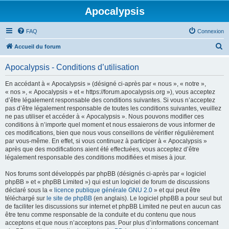
Apocalypsis
FAQ
Connexion
R
Accueil du forum
e
Apocalypsis - Conditions d’utilisation
c
h
En accédant à « Apocalypsis » (désigné ci-après par « nous », « notre »,
« nos », « Apocalypsis » et « https://forum.apocalypsis.org »), vous acceptez
e
d’être légalement responsable des conditions suivantes. Si vous n’acceptez
r
pas d’être légalement responsable de toutes les conditions suivantes, veuillez
ne pas utiliser et accéder à « Apocalypsis ». Nous pouvons modifier ces
c
conditions à n’importe quel moment et nous essaierons de vous informer de
h
ces modifications, bien que nous vous conseillons de vérifier régulièrement
par vous-même. En effet, si vous continuez à participer à « Apocalypsis »
e
après que des modifications aient été effectuées, vous acceptez d’être
r
légalement responsable des conditions modifiées et mises à jour.
Nos forums sont développés par phpBB (désignés ci-après par « logiciel
phpBB » et « phpBB Limited ») qui est un logiciel de forum de discussions
déclaré sous la «
licence publique générale GNU 2.0
» et qui peut être
téléchargé sur
le site de phpBB
(en anglais). Le logiciel phpBB a pour seul but
de faciliter les discussions sur internet et phpBB Limited ne peut en aucun cas
être tenu comme responsable de la conduite et du contenu que nous
acceptons et que nous n’acceptons pas. Pour plus d’informations concernant