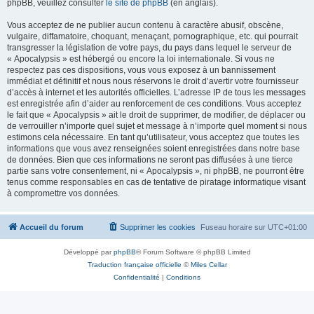
phpBB, veuillez consulter
le site de phpBB
(en anglais).
Vous acceptez de ne publier aucun contenu à caractère abusif, obscène,
vulgaire, diffamatoire, choquant, menaçant, pornographique, etc. qui pourrait
transgresser la législation de votre pays, du pays dans lequel le serveur de
« Apocalypsis » est hébergé ou encore la loi internationale. Si vous ne
respectez pas ces dispositions, vous vous exposez à un bannissement
immédiat et définitif et nous nous réservons le droit d’avertir votre fournisseur
d’accès à internet et les autorités officielles. L’adresse IP de tous les messages
est enregistrée afin d’aider au renforcement de ces conditions. Vous acceptez
le fait que « Apocalypsis » ait le droit de supprimer, de modifier, de déplacer ou
de verrouiller n’importe quel sujet et message à n’importe quel moment si nous
estimons cela nécessaire. En tant qu’utilisateur, vous acceptez que toutes les
informations que vous avez renseignées soient enregistrées dans notre base
de données. Bien que ces informations ne seront pas diffusées à une tierce
partie sans votre consentement, ni « Apocalypsis », ni phpBB, ne pourront être
tenus comme responsables en cas de tentative de piratage informatique visant
à compromettre vos données.
Accueil du forum
Supprimer les cookies
Fuseau horaire sur
UTC+01:00
Développé par
phpBB
® Forum Software © phpBB Limited
Traduction française officielle
©
Miles Cellar
Confidentialité
|
Conditions