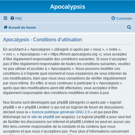
Apocalypsis
FAQ
Connexion
R
Accueil du forum
e
Apocalypsis - Conditions d’utilisation
c
h
En accédant à « Apocalypsis » (désigné ci-après par « nous », « notre »,
« nos », « Apocalypsis » et « https://forum.apocalypsis.org »), vous acceptez
e
d’être légalement responsable des conditions suivantes. Si vous n’acceptez
r
pas d’être légalement responsable de toutes les conditions suivantes, veuillez
ne pas utiliser et accéder à « Apocalypsis ». Nous pouvons modifier ces
c
conditions à n’importe quel moment et nous essaierons de vous informer de
h
ces modifications, bien que nous vous conseillons de vérifier régulièrement
par vous-même. En effet, si vous continuez à participer à « Apocalypsis »
e
après que des modifications aient été effectuées, vous acceptez d’être
r
légalement responsable des conditions modifiées et mises à jour.
Nos forums sont développés par phpBB (désignés ci-après par « logiciel
phpBB » et « phpBB Limited ») qui est un logiciel de forum de discussions
déclaré sous la «
licence publique générale GNU 2.0
» et qui peut être
téléchargé sur
le site de phpBB
(en anglais). Le logiciel phpBB a pour seul but
de faciliter les discussions sur internet et phpBB Limited ne peut en aucun cas
être tenu comme responsable de la conduite et du contenu que nous
acceptons et que nous n’acceptons pas. Pour plus d’informations concernant