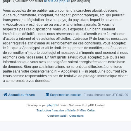
phpBB, veuillez consulter
le site de phpBB
(en anglais).
Vous acceptez de ne publier aucun contenu à caractère abusif, obscène,
vulgaire, diffamatoire, choquant, menaçant, pornographique, etc. qui pourrait
transgresser la législation de votre pays, du pays dans lequel le serveur de
« Apocalypsis » est hébergé ou encore la loi internationale. Si vous ne
respectez pas ces dispositions, vous vous exposez à un bannissement
immédiat et définitif et nous nous réservons le droit d’avertir votre fournisseur
d’accès à internet et les autorités officielles. L’adresse IP de tous les messages
est enregistrée afin d’aider au renforcement de ces conditions. Vous acceptez
le fait que « Apocalypsis » ait le droit de supprimer, de modifier, de déplacer ou
de verrouiller n’importe quel sujet et message à n’importe quel moment si nous
estimons cela nécessaire. En tant qu’utilisateur, vous acceptez que toutes les
informations que vous avez renseignées soient enregistrées dans notre base
de données. Bien que ces informations ne seront pas diffusées à une tierce
partie sans votre consentement, ni « Apocalypsis », ni phpBB, ne pourront être
tenus comme responsables en cas de tentative de piratage informatique visant
à compromettre vos données.
Accueil du forum
Supprimer les cookies
Fuseau horaire sur
UTC+01:00
Développé par
phpBB
® Forum Software © phpBB Limited
Traduction française officielle
©
Miles Cellar
Confidentialité
|
Conditions