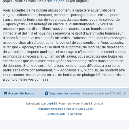
phpBB, veuillez consulter
le site de phpBB
(en anglais).
Vous acceptez de ne publier aucun contenu à caractère abusif, obscène,
vulgaire, diffamatoire, choquant, menaçant, pornographique, etc. qui pourrait
transgresser la législation de votre pays, du pays dans lequel le serveur de
« Apocalypsis » est hébergé ou encore la loi internationale. Si vous ne
respectez pas ces dispositions, vous vous exposez à un bannissement
immédiat et définitif et nous nous réservons le droit d’avertir votre fournisseur
d’accès à internet et les autorités officielles. L’adresse IP de tous les messages
est enregistrée afin d’aider au renforcement de ces conditions. Vous acceptez
le fait que « Apocalypsis » ait le droit de supprimer, de modifier, de déplacer ou
de verrouiller n’importe quel sujet et message à n’importe quel moment si nous
estimons cela nécessaire. En tant qu’utilisateur, vous acceptez que toutes les
informations que vous avez renseignées soient enregistrées dans notre base
de données. Bien que ces informations ne seront pas diffusées à une tierce
partie sans votre consentement, ni « Apocalypsis », ni phpBB, ne pourront être
tenus comme responsables en cas de tentative de piratage informatique visant
à compromettre vos données.
Accueil du forum
Supprimer les cookies
Fuseau horaire sur
UTC+01:00
Développé par
phpBB
® Forum Software © phpBB Limited
Traduction française officielle
©
Miles Cellar
Confidentialité
|
Conditions