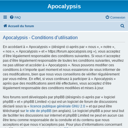
Apocalypsis
FAQ
Connexion
R
Accueil du forum
e
Apocalypsis - Conditions d’utilisation
c
h
En accédant à « Apocalypsis » (désigné ci-après par « nous », « notre »,
« nos », « Apocalypsis » et « https://forum.apocalypsis.org »), vous acceptez
e
d’être légalement responsable des conditions suivantes. Si vous n’acceptez
r
pas d’être légalement responsable de toutes les conditions suivantes, veuillez
ne pas utiliser et accéder à « Apocalypsis ». Nous pouvons modifier ces
c
conditions à n’importe quel moment et nous essaierons de vous informer de
h
ces modifications, bien que nous vous conseillons de vérifier régulièrement
par vous-même. En effet, si vous continuez à participer à « Apocalypsis »
e
après que des modifications aient été effectuées, vous acceptez d’être
r
légalement responsable des conditions modifiées et mises à jour.
Nos forums sont développés par phpBB (désignés ci-après par « logiciel
phpBB » et « phpBB Limited ») qui est un logiciel de forum de discussions
déclaré sous la «
licence publique générale GNU 2.0
» et qui peut être
téléchargé sur
le site de phpBB
(en anglais). Le logiciel phpBB a pour seul but
de faciliter les discussions sur internet et phpBB Limited ne peut en aucun cas
être tenu comme responsable de la conduite et du contenu que nous
acceptons et que nous n’acceptons pas. Pour plus d’informations concernant