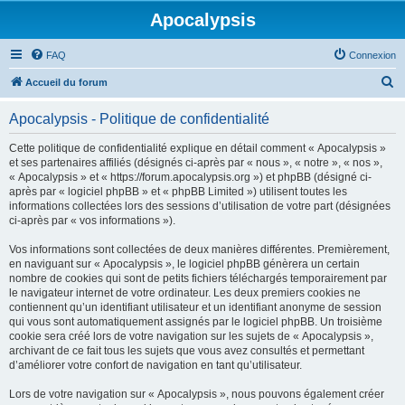
Apocalypsis
FAQ
Connexion
R
Accueil du forum
e
Apocalypsis - Politique de confidentialité
c
h
Cette politique de confidentialité explique en détail comment « Apocalypsis »
et ses partenaires affiliés (désignés ci-après par « nous », « notre », « nos »,
e
« Apocalypsis » et « https://forum.apocalypsis.org ») et phpBB (désigné ci-
r
après par « logiciel phpBB » et « phpBB Limited ») utilisent toutes les
informations collectées lors des sessions d’utilisation de votre part (désignées
c
ci-après par « vos informations »).
h
Vos informations sont collectées de deux manières différentes. Premièrement,
e
en naviguant sur « Apocalypsis », le logiciel phpBB génèrera un certain
r
nombre de cookies qui sont de petits fichiers téléchargés temporairement par
le navigateur internet de votre ordinateur. Les deux premiers cookies ne
contiennent qu’un identifiant utilisateur et un identifiant anonyme de session
qui vous sont automatiquement assignés par le logiciel phpBB. Un troisième
cookie sera créé lors de votre navigation sur les sujets de « Apocalypsis »,
archivant de ce fait tous les sujets que vous avez consultés et permettant
d’améliorer votre confort de navigation en tant qu’utilisateur.
Lors de votre navigation sur « Apocalypsis », nous pouvons également créer