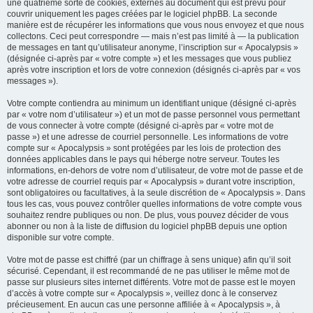
une quatrième sorte de cookies, externes au document qui est prévu pour
couvrir uniquement les pages créées par le logiciel phpBB. La seconde
manière est de récupérer les informations que vous nous envoyez et que nous
collectons. Ceci peut correspondre — mais n’est pas limité à — la publication
de messages en tant qu’utilisateur anonyme, l’inscription sur « Apocalypsis »
(désignée ci-après par « votre compte ») et les messages que vous publiez
après votre inscription et lors de votre connexion (désignés ci-après par « vos
messages »).
Votre compte contiendra au minimum un identifiant unique (désigné ci-après
par « votre nom d’utilisateur ») et un mot de passe personnel vous permettant
de vous connecter à votre compte (désigné ci-après par « votre mot de
passe ») et une adresse de courriel personnelle. Les informations de votre
compte sur « Apocalypsis » sont protégées par les lois de protection des
données applicables dans le pays qui héberge notre serveur. Toutes les
informations, en-dehors de votre nom d’utilisateur, de votre mot de passe et de
votre adresse de courriel requis par « Apocalypsis » durant votre inscription,
sont obligatoires ou facultatives, à la seule discrétion de « Apocalypsis ». Dans
tous les cas, vous pouvez contrôler quelles informations de votre compte vous
souhaitez rendre publiques ou non. De plus, vous pouvez décider de vous
abonner ou non à la liste de diffusion du logiciel phpBB depuis une option
disponible sur votre compte.
Votre mot de passe est chiffré (par un chiffrage à sens unique) afin qu’il soit
sécurisé. Cependant, il est recommandé de ne pas utiliser le même mot de
passe sur plusieurs sites internet différents. Votre mot de passe est le moyen
d’accès à votre compte sur « Apocalypsis », veillez donc à le conservez
précieusement. En aucun cas une personne affiliée à « Apocalypsis », à