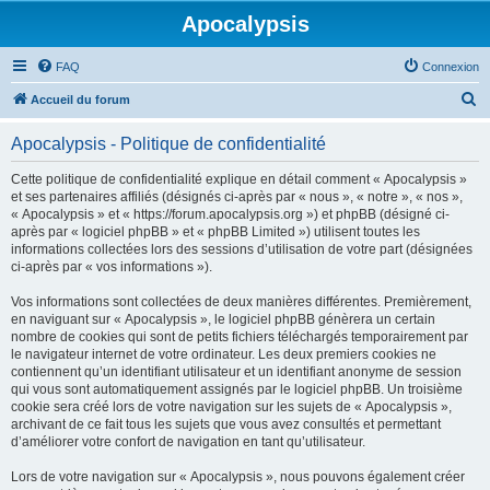
Apocalypsis
FAQ
Connexion
R
Accueil du forum
e
Apocalypsis - Politique de confidentialité
c
h
Cette politique de confidentialité explique en détail comment « Apocalypsis »
et ses partenaires affiliés (désignés ci-après par « nous », « notre », « nos »,
e
« Apocalypsis » et « https://forum.apocalypsis.org ») et phpBB (désigné ci-
r
après par « logiciel phpBB » et « phpBB Limited ») utilisent toutes les
informations collectées lors des sessions d’utilisation de votre part (désignées
c
ci-après par « vos informations »).
h
Vos informations sont collectées de deux manières différentes. Premièrement,
e
en naviguant sur « Apocalypsis », le logiciel phpBB génèrera un certain
r
nombre de cookies qui sont de petits fichiers téléchargés temporairement par
le navigateur internet de votre ordinateur. Les deux premiers cookies ne
contiennent qu’un identifiant utilisateur et un identifiant anonyme de session
qui vous sont automatiquement assignés par le logiciel phpBB. Un troisième
cookie sera créé lors de votre navigation sur les sujets de « Apocalypsis »,
archivant de ce fait tous les sujets que vous avez consultés et permettant
d’améliorer votre confort de navigation en tant qu’utilisateur.
Lors de votre navigation sur « Apocalypsis », nous pouvons également créer