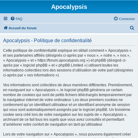
Apocalypsis
FAQ
Connexion
R
Accueil du forum
e
Apocalypsis - Politique de confidentialité
c
h
Cette politique de confidentialité explique en détail comment « Apocalypsis »
et ses partenaires affiliés (désignés ci-après par « nous », « notre », « nos »,
e
« Apocalypsis » et « https://forum.apocalypsis.org ») et phpBB (désigné ci-
r
après par « logiciel phpBB » et « phpBB Limited ») utilisent toutes les
informations collectées lors des sessions d’utilisation de votre part (désignées
c
ci-après par « vos informations »).
h
Vos informations sont collectées de deux manières différentes. Premièrement,
e
en naviguant sur « Apocalypsis », le logiciel phpBB génèrera un certain
r
nombre de cookies qui sont de petits fichiers téléchargés temporairement par
le navigateur internet de votre ordinateur. Les deux premiers cookies ne
contiennent qu’un identifiant utilisateur et un identifiant anonyme de session
qui vous sont automatiquement assignés par le logiciel phpBB. Un troisième
cookie sera créé lors de votre navigation sur les sujets de « Apocalypsis »,
archivant de ce fait tous les sujets que vous avez consultés et permettant
d’améliorer votre confort de navigation en tant qu’utilisateur.
Lors de votre navigation sur « Apocalypsis », nous pouvons également créer