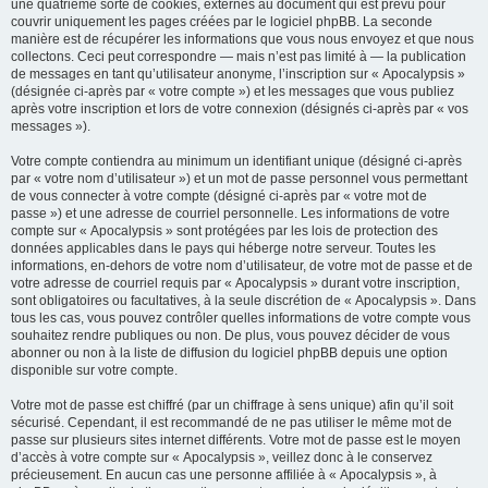
une quatrième sorte de cookies, externes au document qui est prévu pour
couvrir uniquement les pages créées par le logiciel phpBB. La seconde
manière est de récupérer les informations que vous nous envoyez et que nous
collectons. Ceci peut correspondre — mais n’est pas limité à — la publication
de messages en tant qu’utilisateur anonyme, l’inscription sur « Apocalypsis »
(désignée ci-après par « votre compte ») et les messages que vous publiez
après votre inscription et lors de votre connexion (désignés ci-après par « vos
messages »).
Votre compte contiendra au minimum un identifiant unique (désigné ci-après
par « votre nom d’utilisateur ») et un mot de passe personnel vous permettant
de vous connecter à votre compte (désigné ci-après par « votre mot de
passe ») et une adresse de courriel personnelle. Les informations de votre
compte sur « Apocalypsis » sont protégées par les lois de protection des
données applicables dans le pays qui héberge notre serveur. Toutes les
informations, en-dehors de votre nom d’utilisateur, de votre mot de passe et de
votre adresse de courriel requis par « Apocalypsis » durant votre inscription,
sont obligatoires ou facultatives, à la seule discrétion de « Apocalypsis ». Dans
tous les cas, vous pouvez contrôler quelles informations de votre compte vous
souhaitez rendre publiques ou non. De plus, vous pouvez décider de vous
abonner ou non à la liste de diffusion du logiciel phpBB depuis une option
disponible sur votre compte.
Votre mot de passe est chiffré (par un chiffrage à sens unique) afin qu’il soit
sécurisé. Cependant, il est recommandé de ne pas utiliser le même mot de
passe sur plusieurs sites internet différents. Votre mot de passe est le moyen
d’accès à votre compte sur « Apocalypsis », veillez donc à le conservez
précieusement. En aucun cas une personne affiliée à « Apocalypsis », à