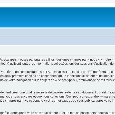
pocalypsis » et ses partenaires affiliés (désignés ci-après par « nous », « notre », 
d ») utilisent toutes les informations collectées lors des sessions d’utilisation de 
 Premièrement, en naviguant sur « Apocalypsis », le logiciel phpBB génèrera un cer
 Les deux premiers cookies ne contiennent qu’un identifiant utilisateur et un ident
rs de votre navigation sur les sujets de « Apocalypsis », archivant de ce fait tous 
alement créer une quatrième sorte de cookies, externes au document qui est prévu 
que vous nous envoyez et que nous collectons. Ceci peut correspondre — mais n’es
gnée ci-après par « votre compte ») et les messages que vous publiez après votre in
igné ci-après par « votre nom d’utilisateur ») et un mot de passe personnel vous p