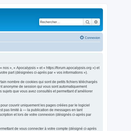
Rechercher
Recherche avancé
Connexion
« nos », « Apocalypsis » et « https://forum.apocalypsis.org ») et
votre part (désignées ci-après par « vos informations »).
tain nombre de cookies qui sont de petits fichiers téléchargés
ifiant anonyme de session qui vous sont automatiquement
les sujets que vous avez consultés et permettant d’améliorer
pour couvrir uniquement les pages créées par le logiciel
t pas limité à — la publication de messages en tant
scription et lors de votre connexion (désignés ci-après par
ermettant de vous connecter à votre compte (désigné ci-après