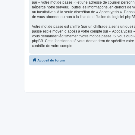
par « votre mot de passe ») et une adresse de courriel personn
héberge notre serveur. Toutes les informations, en-dehors de vot
ou facultatives, à la seule discrétion de « Apocalypsis ». Dan
de vous abonner ou non à la liste de diffusion du logiciel php
Votre mot de passe est chiffré (par un chiffrage à sens unique) 
passe est le moyen d’accès à votre compte sur « Apocalypsis »,
vous demander légitimement votre mot de passe. Si vous oubliez
phpBB. Cette fonctionnalité vous demandera de spécifier votre 
contrôle de votre compte.
Accueil du forum