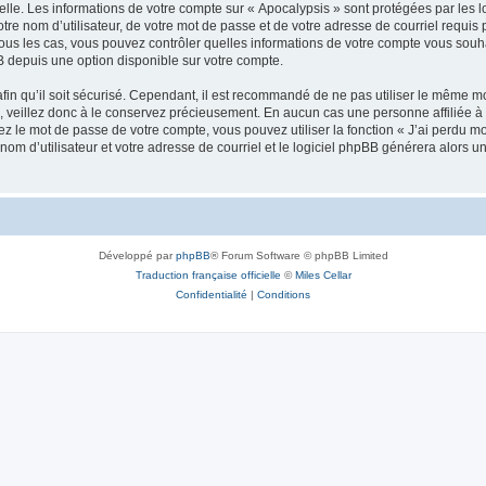
elle. Les informations de votre compte sur « Apocalypsis » sont protégées par les 
re nom d’utilisateur, de votre mot de passe et de votre adresse de courriel requis p
s tous les cas, vous pouvez contrôler quelles informations de votre compte vous so
BB depuis une option disponible sur votre compte.
afin qu’il soit sécurisé. Cependant, il est recommandé de ne pas utiliser le même mot
 veillez donc à le conservez précieusement. En aucun cas une personne affiliée à «
 le mot de passe de votre compte, vous pouvez utiliser la fonction « J’ai perdu mo
nom d’utilisateur et votre adresse de courriel et le logiciel phpBB générera alors
Développé par
phpBB
® Forum Software © phpBB Limited
Traduction française officielle
©
Miles Cellar
Confidentialité
|
Conditions