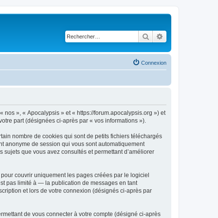
Rechercher
Recherche avancé
Connexion
« nos », « Apocalypsis » et « https://forum.apocalypsis.org ») et
votre part (désignées ci-après par « vos informations »).
tain nombre de cookies qui sont de petits fichiers téléchargés
ifiant anonyme de session qui vous sont automatiquement
les sujets que vous avez consultés et permettant d’améliorer
pour couvrir uniquement les pages créées par le logiciel
t pas limité à — la publication de messages en tant
scription et lors de votre connexion (désignés ci-après par
ermettant de vous connecter à votre compte (désigné ci-après