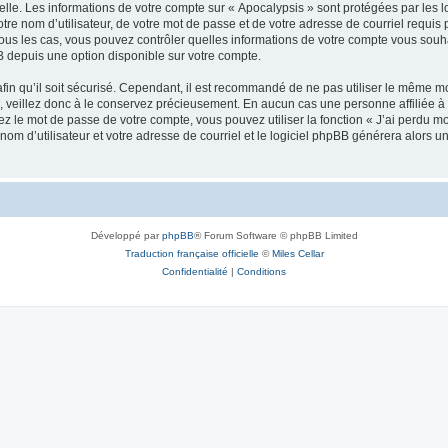
elle. Les informations de votre compte sur « Apocalypsis » sont protégées par les 
re nom d’utilisateur, de votre mot de passe et de votre adresse de courriel requis p
s tous les cas, vous pouvez contrôler quelles informations de votre compte vous so
BB depuis une option disponible sur votre compte.
afin qu’il soit sécurisé. Cependant, il est recommandé de ne pas utiliser le même mot
 veillez donc à le conservez précieusement. En aucun cas une personne affiliée à «
 le mot de passe de votre compte, vous pouvez utiliser la fonction « J’ai perdu mo
nom d’utilisateur et votre adresse de courriel et le logiciel phpBB générera alors
Développé par
phpBB
® Forum Software © phpBB Limited
Traduction française officielle
©
Miles Cellar
Confidentialité
|
Conditions