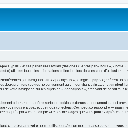
pocalypsis » et ses partenaires affiliés (désignés ci-après par « nous », « notre », 
d ») utilisent toutes les informations collectées lors des sessions d’utilisation de 
 Premièrement, en naviguant sur « Apocalypsis », le logiciel phpBB génèrera un cer
 Les deux premiers cookies ne contiennent qu’un identifiant utilisateur et un ident
rs de votre navigation sur les sujets de « Apocalypsis », archivant de ce fait tous 
alement créer une quatrième sorte de cookies, externes au document qui est prévu 
que vous nous envoyez et que nous collectons. Ceci peut correspondre — mais n’es
gnée ci-après par « votre compte ») et les messages que vous publiez après votre in
igné ci-après par « votre nom d’utilisateur ») et un mot de passe personnel vous p