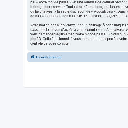
par « votre mot de passe ») et une adresse de courriel personn
héberge notre serveur. Toutes les informations, en-dehors de vot
ou facultatives, à la seule discrétion de « Apocalypsis ». Dan
de vous abonner ou non à la liste de diffusion du logiciel php
Votre mot de passe est chiffré (par un chiffrage à sens unique) 
passe est le moyen d’accès à votre compte sur « Apocalypsis »,
vous demander légitimement votre mot de passe. Si vous oubliez
phpBB. Cette fonctionnalité vous demandera de spécifier votre 
contrôle de votre compte.
Accueil du forum