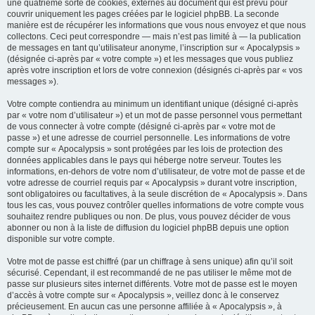
une quatrième sorte de cookies, externes au document qui est prévu pour
couvrir uniquement les pages créées par le logiciel phpBB. La seconde
manière est de récupérer les informations que vous nous envoyez et que nous
collectons. Ceci peut correspondre — mais n’est pas limité à — la publication
de messages en tant qu’utilisateur anonyme, l’inscription sur « Apocalypsis »
(désignée ci-après par « votre compte ») et les messages que vous publiez
après votre inscription et lors de votre connexion (désignés ci-après par « vos
messages »).
Votre compte contiendra au minimum un identifiant unique (désigné ci-après
par « votre nom d’utilisateur ») et un mot de passe personnel vous permettant
de vous connecter à votre compte (désigné ci-après par « votre mot de
passe ») et une adresse de courriel personnelle. Les informations de votre
compte sur « Apocalypsis » sont protégées par les lois de protection des
données applicables dans le pays qui héberge notre serveur. Toutes les
informations, en-dehors de votre nom d’utilisateur, de votre mot de passe et de
votre adresse de courriel requis par « Apocalypsis » durant votre inscription,
sont obligatoires ou facultatives, à la seule discrétion de « Apocalypsis ». Dans
tous les cas, vous pouvez contrôler quelles informations de votre compte vous
souhaitez rendre publiques ou non. De plus, vous pouvez décider de vous
abonner ou non à la liste de diffusion du logiciel phpBB depuis une option
disponible sur votre compte.
Votre mot de passe est chiffré (par un chiffrage à sens unique) afin qu’il soit
sécurisé. Cependant, il est recommandé de ne pas utiliser le même mot de
passe sur plusieurs sites internet différents. Votre mot de passe est le moyen
d’accès à votre compte sur « Apocalypsis », veillez donc à le conservez
précieusement. En aucun cas une personne affiliée à « Apocalypsis », à