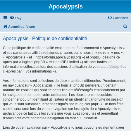
Apocalypsis
FAQ
Connexion
R
Accueil du forum
e
Apocalypsis - Politique de confidentialité
c
h
Cette politique de confidentialité explique en détail comment « Apocalypsis »
et ses partenaires affiliés (désignés ci-après par « nous », « notre », « nos »,
e
« Apocalypsis » et « https://forum.apocalypsis.org ») et phpBB (désigné ci-
r
après par « logiciel phpBB » et « phpBB Limited ») utilisent toutes les
informations collectées lors des sessions d’utilisation de votre part (désignées
c
ci-après par « vos informations »).
h
Vos informations sont collectées de deux manières différentes. Premièrement,
e
en naviguant sur « Apocalypsis », le logiciel phpBB génèrera un certain
r
nombre de cookies qui sont de petits fichiers téléchargés temporairement par
le navigateur internet de votre ordinateur. Les deux premiers cookies ne
contiennent qu’un identifiant utilisateur et un identifiant anonyme de session
qui vous sont automatiquement assignés par le logiciel phpBB. Un troisième
cookie sera créé lors de votre navigation sur les sujets de « Apocalypsis »,
archivant de ce fait tous les sujets que vous avez consultés et permettant
d’améliorer votre confort de navigation en tant qu’utilisateur.
Lors de votre navigation sur « Apocalypsis », nous pouvons également créer