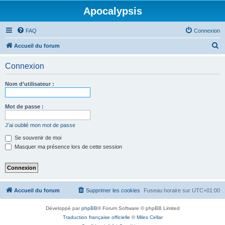
Apocalypsis
FAQ
Connexion
R
Accueil du forum
e
Connexion
c
h
Nom d’utilisateur :
e
r
Mot de passe :
c
J’ai oublié mon mot de passe
h
Se souvenir de moi
e
Masquer ma présence lors de cette session
r
Accueil du forum
Supprimer les cookies
Fuseau horaire sur
UTC+01:00
Développé par
phpBB
® Forum Software © phpBB Limited
Traduction française officielle
©
Miles Cellar