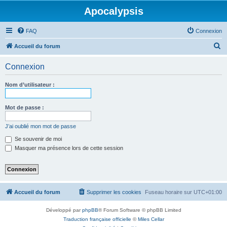
Apocalypsis
FAQ
Connexion
R
Accueil du forum
e
Connexion
c
h
Nom d’utilisateur :
e
r
Mot de passe :
c
J’ai oublié mon mot de passe
h
Se souvenir de moi
e
Masquer ma présence lors de cette session
r
Accueil du forum
Supprimer les cookies
Fuseau horaire sur
UTC+01:00
Développé par
phpBB
® Forum Software © phpBB Limited
Traduction française officielle
©
Miles Cellar