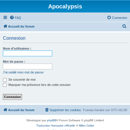
Apocalypsis
FAQ
Connexion
R
Accueil du forum
e
Connexion
c
h
Nom d’utilisateur :
e
r
Mot de passe :
c
J’ai oublié mon mot de passe
h
Se souvenir de moi
e
Masquer ma présence lors de cette session
r
Accueil du forum
Supprimer les cookies
Fuseau horaire sur
UTC+01:00
Développé par
phpBB
® Forum Software © phpBB Limited
Traduction française officielle
©
Miles Cellar