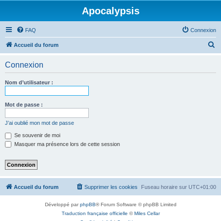
Apocalypsis
FAQ
Connexion
R
Accueil du forum
e
Connexion
c
h
Nom d’utilisateur :
e
r
Mot de passe :
c
J’ai oublié mon mot de passe
h
Se souvenir de moi
e
Masquer ma présence lors de cette session
r
Accueil du forum
Supprimer les cookies
Fuseau horaire sur
UTC+01:00
Développé par
phpBB
® Forum Software © phpBB Limited
Traduction française officielle
©
Miles Cellar