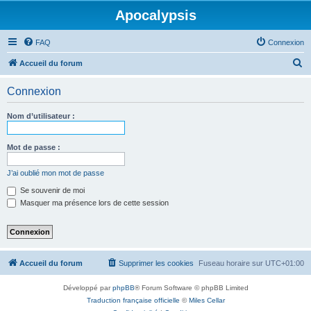
Apocalypsis
FAQ
Connexion
R
Accueil du forum
e
Connexion
c
h
Nom d’utilisateur :
e
r
Mot de passe :
c
J’ai oublié mon mot de passe
h
Se souvenir de moi
e
Masquer ma présence lors de cette session
r
Accueil du forum
Supprimer les cookies
Fuseau horaire sur
UTC+01:00
Développé par
phpBB
® Forum Software © phpBB Limited
Traduction française officielle
©
Miles Cellar