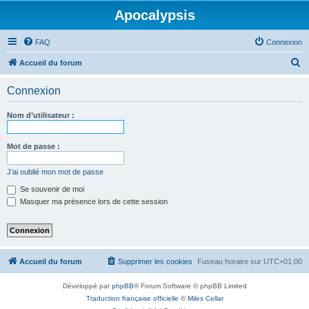
Apocalypsis
FAQ
Connexion
R
Accueil du forum
e
Connexion
c
h
Nom d’utilisateur :
e
r
Mot de passe :
c
J’ai oublié mon mot de passe
h
Se souvenir de moi
e
Masquer ma présence lors de cette session
r
Accueil du forum
Supprimer les cookies
Fuseau horaire sur
UTC+01:00
Développé par
phpBB
® Forum Software © phpBB Limited
Traduction française officielle
©
Miles Cellar