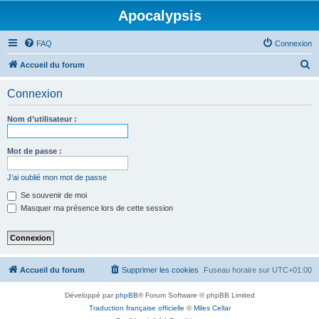
Apocalypsis
FAQ
Connexion
R
Accueil du forum
e
Connexion
c
h
Nom d’utilisateur :
e
r
Mot de passe :
c
J’ai oublié mon mot de passe
h
Se souvenir de moi
e
Masquer ma présence lors de cette session
r
Accueil du forum
Supprimer les cookies
Fuseau horaire sur
UTC+01:00
Développé par
phpBB
® Forum Software © phpBB Limited
Traduction française officielle
©
Miles Cellar