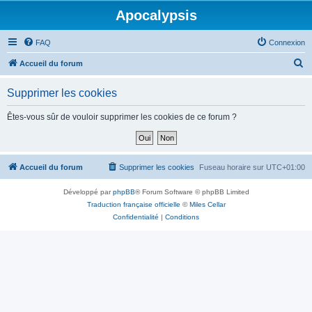
Apocalypsis
FAQ
Connexion
R
Accueil du forum
e
Supprimer les cookies
c
h
Êtes-vous sûr de vouloir supprimer les cookies de ce forum ?
e
r
c
Accueil du forum
Supprimer les cookies
Fuseau horaire sur
UTC+01:00
h
Développé par
phpBB
® Forum Software © phpBB Limited
e
Traduction française officielle
©
Miles Cellar
r
Confidentialité
|
Conditions