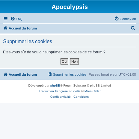
Apocalypsis
FAQ
Connexion
R
Accueil du forum
e
Supprimer les cookies
c
h
Êtes-vous sûr de vouloir supprimer les cookies de ce forum ?
e
r
c
Accueil du forum
Supprimer les cookies
Fuseau horaire sur
UTC+01:00
h
Développé par
phpBB
® Forum Software © phpBB Limited
e
Traduction française officielle
©
Miles Cellar
r
Confidentialité
|
Conditions