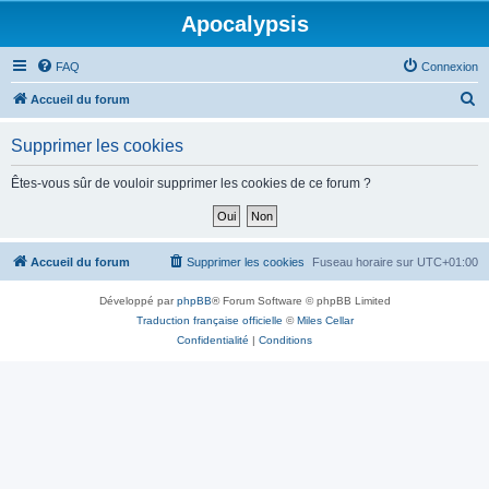
Apocalypsis
FAQ
Connexion
R
Accueil du forum
e
Supprimer les cookies
c
h
Êtes-vous sûr de vouloir supprimer les cookies de ce forum ?
e
r
c
Accueil du forum
Supprimer les cookies
Fuseau horaire sur
UTC+01:00
h
Développé par
phpBB
® Forum Software © phpBB Limited
e
Traduction française officielle
©
Miles Cellar
r
Confidentialité
|
Conditions