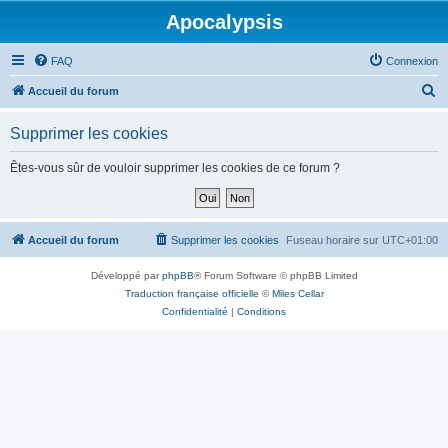
Apocalypsis
FAQ
Connexion
R
Accueil du forum
e
Supprimer les cookies
c
h
Êtes-vous sûr de vouloir supprimer les cookies de ce forum ?
e
r
c
Accueil du forum
Supprimer les cookies
Fuseau horaire sur
UTC+01:00
h
Développé par
phpBB
® Forum Software © phpBB Limited
e
Traduction française officielle
©
Miles Cellar
r
Confidentialité
|
Conditions