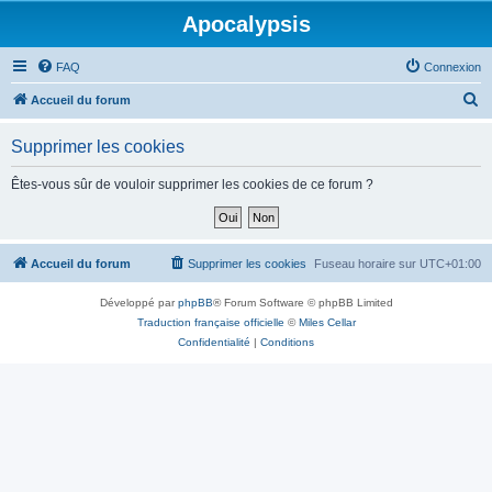
Apocalypsis
FAQ
Connexion
R
Accueil du forum
e
Supprimer les cookies
c
h
Êtes-vous sûr de vouloir supprimer les cookies de ce forum ?
e
r
c
Accueil du forum
Supprimer les cookies
Fuseau horaire sur
UTC+01:00
h
Développé par
phpBB
® Forum Software © phpBB Limited
e
Traduction française officielle
©
Miles Cellar
r
Confidentialité
|
Conditions