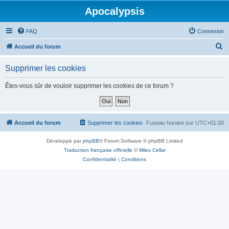
Apocalypsis
FAQ
Connexion
R
Accueil du forum
e
Supprimer les cookies
c
h
Êtes-vous sûr de vouloir supprimer les cookies de ce forum ?
e
r
c
Accueil du forum
Supprimer les cookies
Fuseau horaire sur
UTC+01:00
h
Développé par
phpBB
® Forum Software © phpBB Limited
e
Traduction française officielle
©
Miles Cellar
r
Confidentialité
|
Conditions