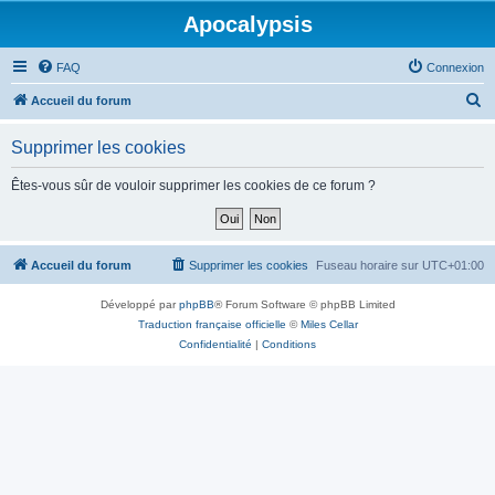
Apocalypsis
FAQ
Connexion
R
Accueil du forum
e
Supprimer les cookies
c
h
Êtes-vous sûr de vouloir supprimer les cookies de ce forum ?
e
r
c
Accueil du forum
Supprimer les cookies
Fuseau horaire sur
UTC+01:00
h
Développé par
phpBB
® Forum Software © phpBB Limited
e
Traduction française officielle
©
Miles Cellar
r
Confidentialité
|
Conditions