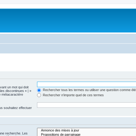
evant un mot qui doit
Rechercher tous les termes ou utiliser une question comme él
les discontinues « | »
me métacaractère
Rechercher n’importe quel de ces termes
us souhaitez effectuer
 une recherche. Les