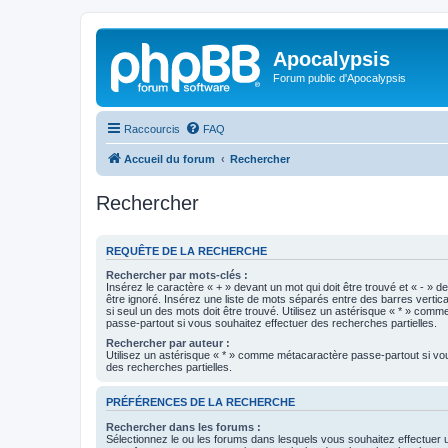
Apocalypsis
Forum public d'Apocalypsis
Raccourcis
FAQ
Accueil du forum
Rechercher
Rechercher
REQUÊTE DE LA RECHERCHE
Rechercher par mots-clés :
Insérez le caractère « + » devant un mot qui doit être trouvé et « - » d
être ignoré. Insérez une liste de mots séparés entre des barres vertica
si seul un des mots doit être trouvé. Utilisez un astérisque « * » com
passe-partout si vous souhaitez effectuer des recherches partielles.
Rechercher par auteur :
Utilisez un astérisque « * » comme métacaractère passe-partout si vo
des recherches partielles.
PRÉFÉRENCES DE LA RECHERCHE
Rechercher dans les forums :
Sélectionnez le ou les forums dans lesquels vous souhaitez effectuer