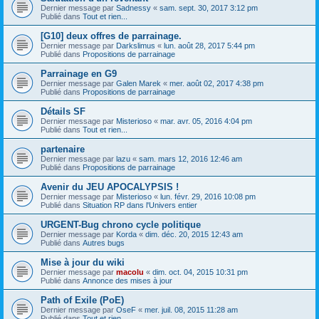
Dernier message par
Sadnessy
«
sam. sept. 30, 2017 3:12 pm
Publié dans
Tout et rien...
[G10] deux offres de parrainage.
Dernier message par
Darkslimus
«
lun. août 28, 2017 5:44 pm
Publié dans
Propositions de parrainage
Parrainage en G9
Dernier message par
Galen Marek
«
mer. août 02, 2017 4:38 pm
Publié dans
Propositions de parrainage
Détails SF
Dernier message par
Misterioso
«
mar. avr. 05, 2016 4:04 pm
Publié dans
Tout et rien...
partenaire
Dernier message par
lazu
«
sam. mars 12, 2016 12:46 am
Publié dans
Propositions de parrainage
Avenir du JEU APOCALYPSIS !
Dernier message par
Misterioso
«
lun. févr. 29, 2016 10:08 pm
Publié dans
Situation RP dans l'Univers entier
URGENT-Bug chrono cycle politique
Dernier message par
Korda
«
dim. déc. 20, 2015 12:43 am
Publié dans
Autres bugs
Mise à jour du wiki
Dernier message par
macolu
«
dim. oct. 04, 2015 10:31 pm
Publié dans
Annonce des mises à jour
Path of Exile (PoE)
Dernier message par
OseF
«
mer. juil. 08, 2015 11:28 am
Publié dans
Tout et rien...