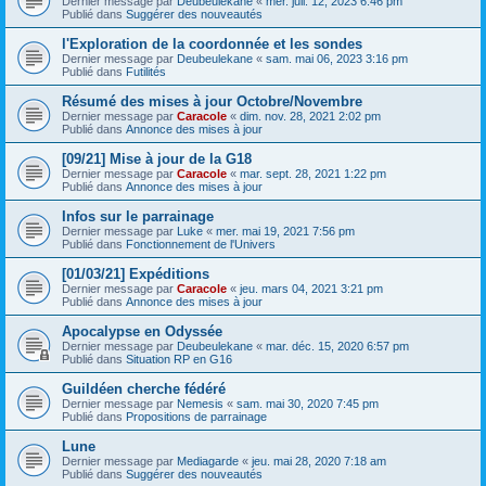
Dernier message par
Deubeulekane
«
mer. juil. 12, 2023 6:46 pm
Publié dans
Suggérer des nouveautés
l'Exploration de la coordonnée et les sondes
Dernier message par
Deubeulekane
«
sam. mai 06, 2023 3:16 pm
Publié dans
Futilités
Résumé des mises à jour Octobre/Novembre
Dernier message par
Caracole
«
dim. nov. 28, 2021 2:02 pm
Publié dans
Annonce des mises à jour
[09/21] Mise à jour de la G18
Dernier message par
Caracole
«
mar. sept. 28, 2021 1:22 pm
Publié dans
Annonce des mises à jour
Infos sur le parrainage
Dernier message par
Luke
«
mer. mai 19, 2021 7:56 pm
Publié dans
Fonctionnement de l'Univers
[01/03/21] Expéditions
Dernier message par
Caracole
«
jeu. mars 04, 2021 3:21 pm
Publié dans
Annonce des mises à jour
Apocalypse en Odyssée
Dernier message par
Deubeulekane
«
mar. déc. 15, 2020 6:57 pm
Publié dans
Situation RP en G16
Guildéen cherche fédéré
Dernier message par
Nemesis
«
sam. mai 30, 2020 7:45 pm
Publié dans
Propositions de parrainage
Lune
Dernier message par
Mediagarde
«
jeu. mai 28, 2020 7:18 am
Publié dans
Suggérer des nouveautés