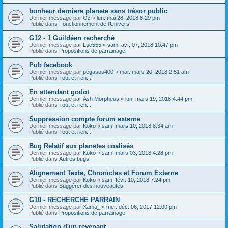
bonheur derniere planete sans trésor public
Dernier message par
Oz
«
lun. mai 28, 2018 8:29 pm
Publié dans
Fonctionnement de l'Univers
G12 - 1 Guildéen recherché
Dernier message par
Luc555
«
sam. avr. 07, 2018 10:47 pm
Publié dans
Propositions de parrainage
Pub facebook
Dernier message par
pegasus400
«
mar. mars 20, 2018 2:51 am
Publié dans
Tout et rien...
En attendant godot
Dernier message par
Ash Morpheus
«
lun. mars 19, 2018 4:44 pm
Publié dans
Tout et rien...
Suppression compte forum externe
Dernier message par
Koko
«
sam. mars 10, 2018 8:34 am
Publié dans
Tout et rien...
Bug Relatif aux planetes coalisés
Dernier message par
Koko
«
sam. mars 03, 2018 4:28 pm
Publié dans
Autres bugs
Alignement Texte, Chronicles et Forum Externe
Dernier message par
Koko
«
sam. févr. 10, 2018 7:24 pm
Publié dans
Suggérer des nouveautés
G10 - RECHERCHE PARRAIN
Dernier message par
Xama_
«
mer. déc. 06, 2017 12:00 pm
Publié dans
Propositions de parrainage
Salutation d'un revenant