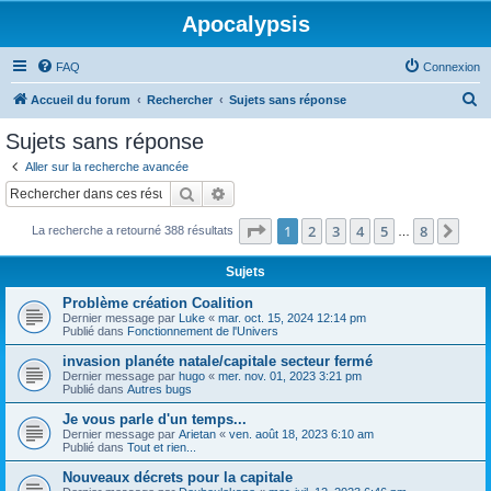
Apocalypsis
FAQ
Connexion
R
Accueil du forum
Rechercher
Sujets sans réponse
e
Sujets sans réponse
c
Aller sur la recherche avancée
h
Rechercher
Recherche avancée
e
Page
1
sur
8
1
2
3
4
5
8
Sui
La recherche a retourné 388 résultats
r
…
c
Sujets
h
Problème création Coalition
e
Dernier message par
Luke
«
mar. oct. 15, 2024 12:14 pm
Publié dans
Fonctionnement de l'Univers
r
invasion planéte natale/capitale secteur fermé
Dernier message par
hugo
«
mer. nov. 01, 2023 3:21 pm
Publié dans
Autres bugs
Je vous parle d'un temps...
Dernier message par
Arietan
«
ven. août 18, 2023 6:10 am
Publié dans
Tout et rien...
Nouveaux décrets pour la capitale