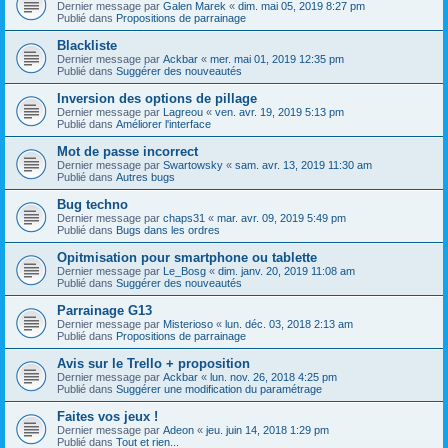
Dernier message par
Galen Marek
«
dim. mai 05, 2019 8:27 pm
Publié dans
Propositions de parrainage
Blackliste
Dernier message par
Ackbar
«
mer. mai 01, 2019 12:35 pm
Publié dans
Suggérer des nouveautés
Inversion des options de pillage
Dernier message par
Lagreou
«
ven. avr. 19, 2019 5:13 pm
Publié dans
Améliorer l'interface
Mot de passe incorrect
Dernier message par
Swartowsky
«
sam. avr. 13, 2019 11:30 am
Publié dans
Autres bugs
Bug techno
Dernier message par
chaps31
«
mar. avr. 09, 2019 5:49 pm
Publié dans
Bugs dans les ordres
Opitmisation pour smartphone ou tablette
Dernier message par
Le_Bosg
«
dim. janv. 20, 2019 11:08 am
Publié dans
Suggérer des nouveautés
Parrainage G13
Dernier message par
Misterioso
«
lun. déc. 03, 2018 2:13 am
Publié dans
Propositions de parrainage
Avis sur le Trello + proposition
Dernier message par
Ackbar
«
lun. nov. 26, 2018 4:25 pm
Publié dans
Suggérer une modification du paramétrage
Faites vos jeux !
Dernier message par
Adeon
«
jeu. juin 14, 2018 1:29 pm
Publié dans
Tout et rien...