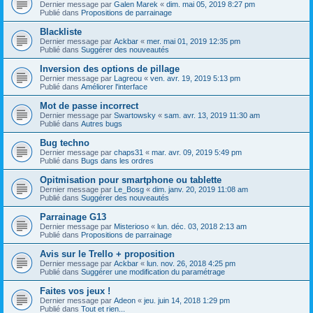
Dernier message par
Galen Marek
«
dim. mai 05, 2019 8:27 pm
Publié dans
Propositions de parrainage
Blackliste
Dernier message par
Ackbar
«
mer. mai 01, 2019 12:35 pm
Publié dans
Suggérer des nouveautés
Inversion des options de pillage
Dernier message par
Lagreou
«
ven. avr. 19, 2019 5:13 pm
Publié dans
Améliorer l'interface
Mot de passe incorrect
Dernier message par
Swartowsky
«
sam. avr. 13, 2019 11:30 am
Publié dans
Autres bugs
Bug techno
Dernier message par
chaps31
«
mar. avr. 09, 2019 5:49 pm
Publié dans
Bugs dans les ordres
Opitmisation pour smartphone ou tablette
Dernier message par
Le_Bosg
«
dim. janv. 20, 2019 11:08 am
Publié dans
Suggérer des nouveautés
Parrainage G13
Dernier message par
Misterioso
«
lun. déc. 03, 2018 2:13 am
Publié dans
Propositions de parrainage
Avis sur le Trello + proposition
Dernier message par
Ackbar
«
lun. nov. 26, 2018 4:25 pm
Publié dans
Suggérer une modification du paramétrage
Faites vos jeux !
Dernier message par
Adeon
«
jeu. juin 14, 2018 1:29 pm
Publié dans
Tout et rien...