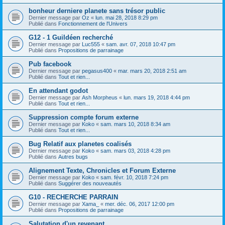
bonheur derniere planete sans trésor public
Dernier message par
Oz
«
lun. mai 28, 2018 8:29 pm
Publié dans
Fonctionnement de l'Univers
G12 - 1 Guildéen recherché
Dernier message par
Luc555
«
sam. avr. 07, 2018 10:47 pm
Publié dans
Propositions de parrainage
Pub facebook
Dernier message par
pegasus400
«
mar. mars 20, 2018 2:51 am
Publié dans
Tout et rien...
En attendant godot
Dernier message par
Ash Morpheus
«
lun. mars 19, 2018 4:44 pm
Publié dans
Tout et rien...
Suppression compte forum externe
Dernier message par
Koko
«
sam. mars 10, 2018 8:34 am
Publié dans
Tout et rien...
Bug Relatif aux planetes coalisés
Dernier message par
Koko
«
sam. mars 03, 2018 4:28 pm
Publié dans
Autres bugs
Alignement Texte, Chronicles et Forum Externe
Dernier message par
Koko
«
sam. févr. 10, 2018 7:24 pm
Publié dans
Suggérer des nouveautés
G10 - RECHERCHE PARRAIN
Dernier message par
Xama_
«
mer. déc. 06, 2017 12:00 pm
Publié dans
Propositions de parrainage
Salutation d'un revenant