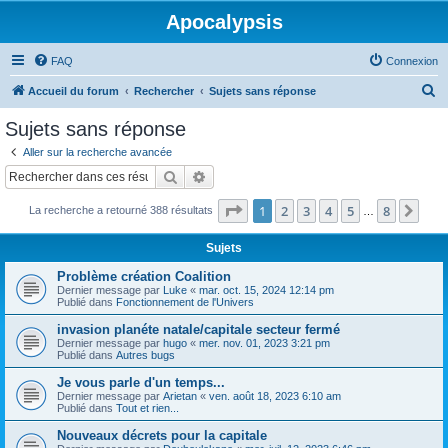
Apocalypsis
FAQ
Connexion
R
Accueil du forum
Rechercher
Sujets sans réponse
e
Sujets sans réponse
c
Aller sur la recherche avancée
h
Rechercher
Recherche avancée
e
Page
1
sur
8
1
2
3
4
5
8
Sui
La recherche a retourné 388 résultats
r
…
c
Sujets
h
Problème création Coalition
e
Dernier message par
Luke
«
mar. oct. 15, 2024 12:14 pm
Publié dans
Fonctionnement de l'Univers
r
invasion planéte natale/capitale secteur fermé
Dernier message par
hugo
«
mer. nov. 01, 2023 3:21 pm
Publié dans
Autres bugs
Je vous parle d'un temps...
Dernier message par
Arietan
«
ven. août 18, 2023 6:10 am
Publié dans
Tout et rien...
Nouveaux décrets pour la capitale