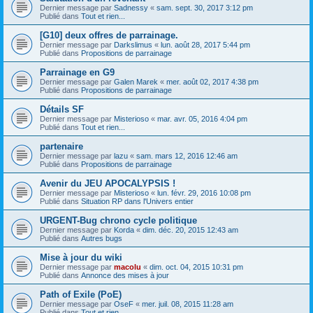
Dernier message par
Sadnessy
«
sam. sept. 30, 2017 3:12 pm
Publié dans
Tout et rien...
[G10] deux offres de parrainage.
Dernier message par
Darkslimus
«
lun. août 28, 2017 5:44 pm
Publié dans
Propositions de parrainage
Parrainage en G9
Dernier message par
Galen Marek
«
mer. août 02, 2017 4:38 pm
Publié dans
Propositions de parrainage
Détails SF
Dernier message par
Misterioso
«
mar. avr. 05, 2016 4:04 pm
Publié dans
Tout et rien...
partenaire
Dernier message par
lazu
«
sam. mars 12, 2016 12:46 am
Publié dans
Propositions de parrainage
Avenir du JEU APOCALYPSIS !
Dernier message par
Misterioso
«
lun. févr. 29, 2016 10:08 pm
Publié dans
Situation RP dans l'Univers entier
URGENT-Bug chrono cycle politique
Dernier message par
Korda
«
dim. déc. 20, 2015 12:43 am
Publié dans
Autres bugs
Mise à jour du wiki
Dernier message par
macolu
«
dim. oct. 04, 2015 10:31 pm
Publié dans
Annonce des mises à jour
Path of Exile (PoE)
Dernier message par
OseF
«
mer. juil. 08, 2015 11:28 am
Publié dans
Tout et rien...