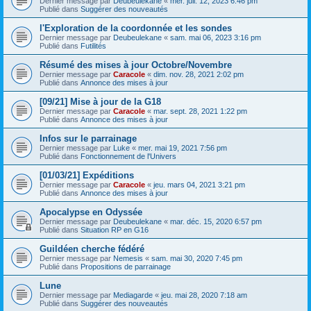
Dernier message par
Deubeulekane
«
mer. juil. 12, 2023 6:46 pm
Publié dans
Suggérer des nouveautés
l'Exploration de la coordonnée et les sondes
Dernier message par
Deubeulekane
«
sam. mai 06, 2023 3:16 pm
Publié dans
Futilités
Résumé des mises à jour Octobre/Novembre
Dernier message par
Caracole
«
dim. nov. 28, 2021 2:02 pm
Publié dans
Annonce des mises à jour
[09/21] Mise à jour de la G18
Dernier message par
Caracole
«
mar. sept. 28, 2021 1:22 pm
Publié dans
Annonce des mises à jour
Infos sur le parrainage
Dernier message par
Luke
«
mer. mai 19, 2021 7:56 pm
Publié dans
Fonctionnement de l'Univers
[01/03/21] Expéditions
Dernier message par
Caracole
«
jeu. mars 04, 2021 3:21 pm
Publié dans
Annonce des mises à jour
Apocalypse en Odyssée
Dernier message par
Deubeulekane
«
mar. déc. 15, 2020 6:57 pm
Publié dans
Situation RP en G16
Guildéen cherche fédéré
Dernier message par
Nemesis
«
sam. mai 30, 2020 7:45 pm
Publié dans
Propositions de parrainage
Lune
Dernier message par
Mediagarde
«
jeu. mai 28, 2020 7:18 am
Publié dans
Suggérer des nouveautés