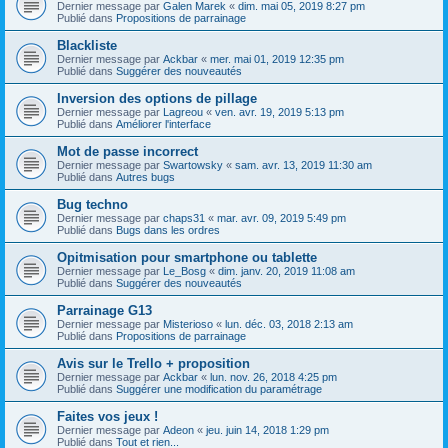
Dernier message par
Galen Marek
«
dim. mai 05, 2019 8:27 pm
Publié dans
Propositions de parrainage
Blackliste
Dernier message par
Ackbar
«
mer. mai 01, 2019 12:35 pm
Publié dans
Suggérer des nouveautés
Inversion des options de pillage
Dernier message par
Lagreou
«
ven. avr. 19, 2019 5:13 pm
Publié dans
Améliorer l'interface
Mot de passe incorrect
Dernier message par
Swartowsky
«
sam. avr. 13, 2019 11:30 am
Publié dans
Autres bugs
Bug techno
Dernier message par
chaps31
«
mar. avr. 09, 2019 5:49 pm
Publié dans
Bugs dans les ordres
Opitmisation pour smartphone ou tablette
Dernier message par
Le_Bosg
«
dim. janv. 20, 2019 11:08 am
Publié dans
Suggérer des nouveautés
Parrainage G13
Dernier message par
Misterioso
«
lun. déc. 03, 2018 2:13 am
Publié dans
Propositions de parrainage
Avis sur le Trello + proposition
Dernier message par
Ackbar
«
lun. nov. 26, 2018 4:25 pm
Publié dans
Suggérer une modification du paramétrage
Faites vos jeux !
Dernier message par
Adeon
«
jeu. juin 14, 2018 1:29 pm
Publié dans
Tout et rien...