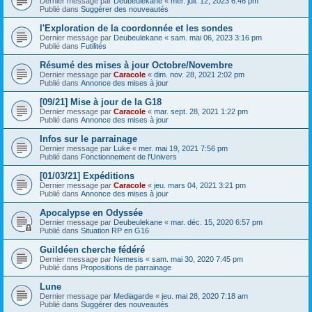
Dernier message par
Deubeulekane
«
mer. juil. 12, 2023 6:46 pm
Publié dans
Suggérer des nouveautés
l'Exploration de la coordonnée et les sondes
Dernier message par
Deubeulekane
«
sam. mai 06, 2023 3:16 pm
Publié dans
Futilités
Résumé des mises à jour Octobre/Novembre
Dernier message par
Caracole
«
dim. nov. 28, 2021 2:02 pm
Publié dans
Annonce des mises à jour
[09/21] Mise à jour de la G18
Dernier message par
Caracole
«
mar. sept. 28, 2021 1:22 pm
Publié dans
Annonce des mises à jour
Infos sur le parrainage
Dernier message par
Luke
«
mer. mai 19, 2021 7:56 pm
Publié dans
Fonctionnement de l'Univers
[01/03/21] Expéditions
Dernier message par
Caracole
«
jeu. mars 04, 2021 3:21 pm
Publié dans
Annonce des mises à jour
Apocalypse en Odyssée
Dernier message par
Deubeulekane
«
mar. déc. 15, 2020 6:57 pm
Publié dans
Situation RP en G16
Guildéen cherche fédéré
Dernier message par
Nemesis
«
sam. mai 30, 2020 7:45 pm
Publié dans
Propositions de parrainage
Lune
Dernier message par
Mediagarde
«
jeu. mai 28, 2020 7:18 am
Publié dans
Suggérer des nouveautés