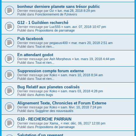
bonheur derniere planete sans trésor public
Dernier message par
Oz
«
lun. mai 28, 2018 8:29 pm
Publié dans
Fonctionnement de l'Univers
G12 - 1 Guildéen recherché
Dernier message par
Luc555
«
sam. avr. 07, 2018 10:47 pm
Publié dans
Propositions de parrainage
Pub facebook
Dernier message par
pegasus400
«
mar. mars 20, 2018 2:51 am
Publié dans
Tout et rien...
En attendant godot
Dernier message par
Ash Morpheus
«
lun. mars 19, 2018 4:44 pm
Publié dans
Tout et rien...
Suppression compte forum externe
Dernier message par
Koko
«
sam. mars 10, 2018 8:34 am
Publié dans
Tout et rien...
Bug Relatif aux planetes coalisés
Dernier message par
Koko
«
sam. mars 03, 2018 4:28 pm
Publié dans
Autres bugs
Alignement Texte, Chronicles et Forum Externe
Dernier message par
Koko
«
sam. févr. 10, 2018 7:24 pm
Publié dans
Suggérer des nouveautés
G10 - RECHERCHE PARRAIN
Dernier message par
Xama_
«
mer. déc. 06, 2017 12:00 pm
Publié dans
Propositions de parrainage
Salutation d'un revenant