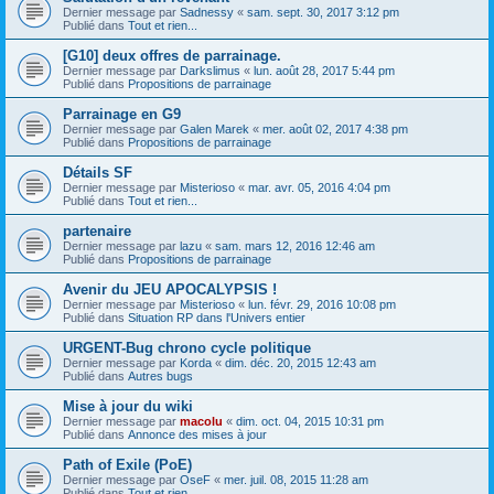
Dernier message par
Sadnessy
«
sam. sept. 30, 2017 3:12 pm
Publié dans
Tout et rien...
[G10] deux offres de parrainage.
Dernier message par
Darkslimus
«
lun. août 28, 2017 5:44 pm
Publié dans
Propositions de parrainage
Parrainage en G9
Dernier message par
Galen Marek
«
mer. août 02, 2017 4:38 pm
Publié dans
Propositions de parrainage
Détails SF
Dernier message par
Misterioso
«
mar. avr. 05, 2016 4:04 pm
Publié dans
Tout et rien...
partenaire
Dernier message par
lazu
«
sam. mars 12, 2016 12:46 am
Publié dans
Propositions de parrainage
Avenir du JEU APOCALYPSIS !
Dernier message par
Misterioso
«
lun. févr. 29, 2016 10:08 pm
Publié dans
Situation RP dans l'Univers entier
URGENT-Bug chrono cycle politique
Dernier message par
Korda
«
dim. déc. 20, 2015 12:43 am
Publié dans
Autres bugs
Mise à jour du wiki
Dernier message par
macolu
«
dim. oct. 04, 2015 10:31 pm
Publié dans
Annonce des mises à jour
Path of Exile (PoE)
Dernier message par
OseF
«
mer. juil. 08, 2015 11:28 am
Publié dans
Tout et rien...