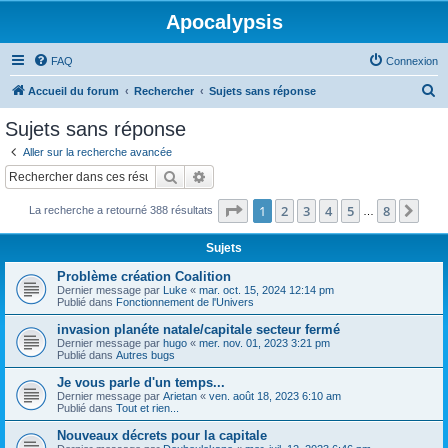
Apocalypsis
FAQ
Connexion
R
Accueil du forum
Rechercher
Sujets sans réponse
e
Sujets sans réponse
c
Aller sur la recherche avancée
h
Rechercher
Recherche avancée
e
Page
1
sur
8
1
2
3
4
5
8
Sui
La recherche a retourné 388 résultats
r
…
c
Sujets
h
Problème création Coalition
e
Dernier message par
Luke
«
mar. oct. 15, 2024 12:14 pm
Publié dans
Fonctionnement de l'Univers
r
invasion planéte natale/capitale secteur fermé
Dernier message par
hugo
«
mer. nov. 01, 2023 3:21 pm
Publié dans
Autres bugs
Je vous parle d'un temps...
Dernier message par
Arietan
«
ven. août 18, 2023 6:10 am
Publié dans
Tout et rien...
Nouveaux décrets pour la capitale