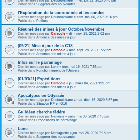
Dernier message par
Deubeulekane
«
mer. juil. 12, 2023 6:46 pm
Publié dans
Suggérer des nouveautés
l'Exploration de la coordonnée et les sondes
Dernier message par
Deubeulekane
«
sam. mai 06, 2023 3:16 pm
Publié dans
Futilités
Résumé des mises à jour Octobre/Novembre
Dernier message par
Caracole
«
dim. nov. 28, 2021 2:02 pm
Publié dans
Annonce des mises à jour
[09/21] Mise à jour de la G18
Dernier message par
Caracole
«
mar. sept. 28, 2021 1:22 pm
Publié dans
Annonce des mises à jour
Infos sur le parrainage
Dernier message par
Luke
«
mer. mai 19, 2021 7:56 pm
Publié dans
Fonctionnement de l'Univers
[01/03/21] Expéditions
Dernier message par
Caracole
«
jeu. mars 04, 2021 3:21 pm
Publié dans
Annonce des mises à jour
Apocalypse en Odyssée
Dernier message par
Deubeulekane
«
mar. déc. 15, 2020 6:57 pm
Publié dans
Situation RP en G16
Guildéen cherche fédéré
Dernier message par
Nemesis
«
sam. mai 30, 2020 7:45 pm
Publié dans
Propositions de parrainage
Lune
Dernier message par
Mediagarde
«
jeu. mai 28, 2020 7:18 am
Publié dans
Suggérer des nouveautés