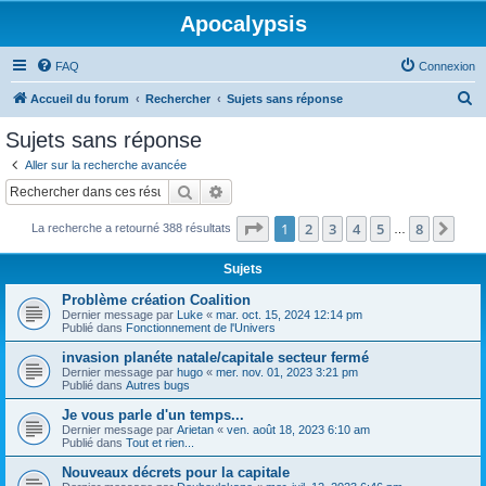
Apocalypsis
FAQ
Connexion
R
Accueil du forum
Rechercher
Sujets sans réponse
e
Sujets sans réponse
c
Aller sur la recherche avancée
h
Rechercher
Recherche avancée
e
Page
1
sur
8
1
2
3
4
5
8
Sui
La recherche a retourné 388 résultats
r
…
c
Sujets
h
Problème création Coalition
e
Dernier message par
Luke
«
mar. oct. 15, 2024 12:14 pm
Publié dans
Fonctionnement de l'Univers
r
invasion planéte natale/capitale secteur fermé
Dernier message par
hugo
«
mer. nov. 01, 2023 3:21 pm
Publié dans
Autres bugs
Je vous parle d'un temps...
Dernier message par
Arietan
«
ven. août 18, 2023 6:10 am
Publié dans
Tout et rien...
Nouveaux décrets pour la capitale