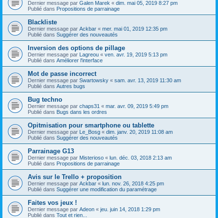
Dernier message par
Galen Marek
«
dim. mai 05, 2019 8:27 pm
Publié dans
Propositions de parrainage
Blackliste
Dernier message par
Ackbar
«
mer. mai 01, 2019 12:35 pm
Publié dans
Suggérer des nouveautés
Inversion des options de pillage
Dernier message par
Lagreou
«
ven. avr. 19, 2019 5:13 pm
Publié dans
Améliorer l'interface
Mot de passe incorrect
Dernier message par
Swartowsky
«
sam. avr. 13, 2019 11:30 am
Publié dans
Autres bugs
Bug techno
Dernier message par
chaps31
«
mar. avr. 09, 2019 5:49 pm
Publié dans
Bugs dans les ordres
Opitmisation pour smartphone ou tablette
Dernier message par
Le_Bosg
«
dim. janv. 20, 2019 11:08 am
Publié dans
Suggérer des nouveautés
Parrainage G13
Dernier message par
Misterioso
«
lun. déc. 03, 2018 2:13 am
Publié dans
Propositions de parrainage
Avis sur le Trello + proposition
Dernier message par
Ackbar
«
lun. nov. 26, 2018 4:25 pm
Publié dans
Suggérer une modification du paramétrage
Faites vos jeux !
Dernier message par
Adeon
«
jeu. juin 14, 2018 1:29 pm
Publié dans
Tout et rien...