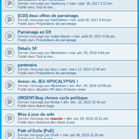
Dernier message par
Sadnessy
«
sam. sept. 30, 2017 3:12 pm
Publié dans
Tout et rien...
[G10] deux offres de parrainage.
Dernier message par
Darkslimus
«
lun. août 28, 2017 5:44 pm
Publié dans
Propositions de parrainage
Parrainage en G9
Dernier message par
Galen Marek
«
mer. août 02, 2017 4:38 pm
Publié dans
Propositions de parrainage
Détails SF
Dernier message par
Misterioso
«
mar. avr. 05, 2016 4:04 pm
Publié dans
Tout et rien...
partenaire
Dernier message par
lazu
«
sam. mars 12, 2016 12:46 am
Publié dans
Propositions de parrainage
Avenir du JEU APOCALYPSIS !
Dernier message par
Misterioso
«
lun. févr. 29, 2016 10:08 pm
Publié dans
Situation RP dans l'Univers entier
URGENT-Bug chrono cycle politique
Dernier message par
Korda
«
dim. déc. 20, 2015 12:43 am
Publié dans
Autres bugs
Mise à jour du wiki
Dernier message par
macolu
«
dim. oct. 04, 2015 10:31 pm
Publié dans
Annonce des mises à jour
Path of Exile (PoE)
Dernier message par
OseF
«
mer. juil. 08, 2015 11:28 am
Publié dans
Tout et rien...