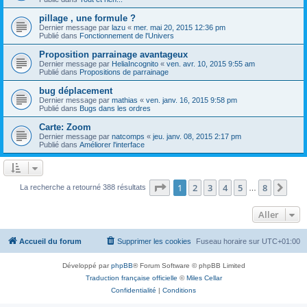
pillage , une formule ?
Dernier message par
lazu
«
mer. mai 20, 2015 12:36 pm
Publié dans
Fonctionnement de l'Univers
Proposition parrainage avantageux
Dernier message par
HeliaIncognito
«
ven. avr. 10, 2015 9:55 am
Publié dans
Propositions de parrainage
bug déplacement
Dernier message par
mathias
«
ven. janv. 16, 2015 9:58 pm
Publié dans
Bugs dans les ordres
Carte: Zoom
Dernier message par
natcomps
«
jeu. janv. 08, 2015 2:17 pm
Publié dans
Améliorer l'interface
Page
1
sur
8
1
2
3
4
5
8
Sui
La recherche a retourné 388 résultats
…
Aller
Accueil du forum
Supprimer les cookies
Fuseau horaire sur
UTC+01:00
Développé par
phpBB
® Forum Software © phpBB Limited
Traduction française officielle
©
Miles Cellar
Confidentialité
|
Conditions