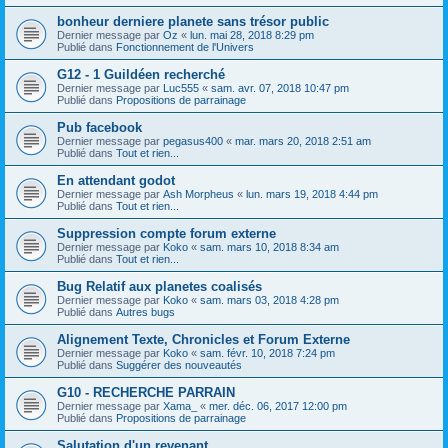
bonheur derniere planete sans trésor public
Dernier message par
Oz
«
lun. mai 28, 2018 8:29 pm
Publié dans
Fonctionnement de l'Univers
G12 - 1 Guildéen recherché
Dernier message par
Luc555
«
sam. avr. 07, 2018 10:47 pm
Publié dans
Propositions de parrainage
Pub facebook
Dernier message par
pegasus400
«
mar. mars 20, 2018 2:51 am
Publié dans
Tout et rien...
En attendant godot
Dernier message par
Ash Morpheus
«
lun. mars 19, 2018 4:44 pm
Publié dans
Tout et rien...
Suppression compte forum externe
Dernier message par
Koko
«
sam. mars 10, 2018 8:34 am
Publié dans
Tout et rien...
Bug Relatif aux planetes coalisés
Dernier message par
Koko
«
sam. mars 03, 2018 4:28 pm
Publié dans
Autres bugs
Alignement Texte, Chronicles et Forum Externe
Dernier message par
Koko
«
sam. févr. 10, 2018 7:24 pm
Publié dans
Suggérer des nouveautés
G10 - RECHERCHE PARRAIN
Dernier message par
Xama_
«
mer. déc. 06, 2017 12:00 pm
Publié dans
Propositions de parrainage
Salutation d'un revenant