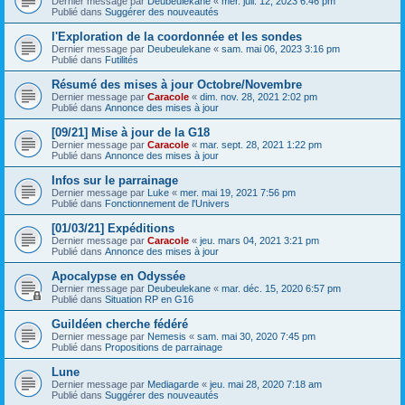
Dernier message par
Deubeulekane
«
mer. juil. 12, 2023 6:46 pm
Publié dans
Suggérer des nouveautés
l'Exploration de la coordonnée et les sondes
Dernier message par
Deubeulekane
«
sam. mai 06, 2023 3:16 pm
Publié dans
Futilités
Résumé des mises à jour Octobre/Novembre
Dernier message par
Caracole
«
dim. nov. 28, 2021 2:02 pm
Publié dans
Annonce des mises à jour
[09/21] Mise à jour de la G18
Dernier message par
Caracole
«
mar. sept. 28, 2021 1:22 pm
Publié dans
Annonce des mises à jour
Infos sur le parrainage
Dernier message par
Luke
«
mer. mai 19, 2021 7:56 pm
Publié dans
Fonctionnement de l'Univers
[01/03/21] Expéditions
Dernier message par
Caracole
«
jeu. mars 04, 2021 3:21 pm
Publié dans
Annonce des mises à jour
Apocalypse en Odyssée
Dernier message par
Deubeulekane
«
mar. déc. 15, 2020 6:57 pm
Publié dans
Situation RP en G16
Guildéen cherche fédéré
Dernier message par
Nemesis
«
sam. mai 30, 2020 7:45 pm
Publié dans
Propositions de parrainage
Lune
Dernier message par
Mediagarde
«
jeu. mai 28, 2020 7:18 am
Publié dans
Suggérer des nouveautés