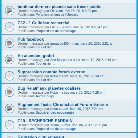
bonheur derniere planete sans trésor public
Dernier message par
Oz
«
lun. mai 28, 2018 8:29 pm
Publié dans
Fonctionnement de l'Univers
G12 - 1 Guildéen recherché
Dernier message par
Luc555
«
sam. avr. 07, 2018 10:47 pm
Publié dans
Propositions de parrainage
Pub facebook
Dernier message par
pegasus400
«
mar. mars 20, 2018 2:51 am
Publié dans
Tout et rien...
En attendant godot
Dernier message par
Ash Morpheus
«
lun. mars 19, 2018 4:44 pm
Publié dans
Tout et rien...
Suppression compte forum externe
Dernier message par
Koko
«
sam. mars 10, 2018 8:34 am
Publié dans
Tout et rien...
Bug Relatif aux planetes coalisés
Dernier message par
Koko
«
sam. mars 03, 2018 4:28 pm
Publié dans
Autres bugs
Alignement Texte, Chronicles et Forum Externe
Dernier message par
Koko
«
sam. févr. 10, 2018 7:24 pm
Publié dans
Suggérer des nouveautés
G10 - RECHERCHE PARRAIN
Dernier message par
Xama_
«
mer. déc. 06, 2017 12:00 pm
Publié dans
Propositions de parrainage
Salutation d'un revenant