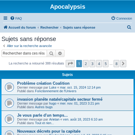
Apocalypsis
FAQ
Connexion
R
Accueil du forum
Rechercher
Sujets sans réponse
e
Sujets sans réponse
c
Aller sur la recherche avancée
h
Rechercher
Recherche avancée
e
Page
1
sur
8
1
2
3
4
5
8
Sui
La recherche a retourné 388 résultats
r
…
c
Sujets
h
Problème création Coalition
e
Dernier message par
Luke
«
mar. oct. 15, 2024 12:14 pm
Publié dans
Fonctionnement de l'Univers
r
invasion planéte natale/capitale secteur fermé
Dernier message par
hugo
«
mer. nov. 01, 2023 3:21 pm
Publié dans
Autres bugs
Je vous parle d'un temps...
Dernier message par
Arietan
«
ven. août 18, 2023 6:10 am
Publié dans
Tout et rien...
Nouveaux décrets pour la capitale