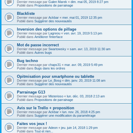
Dernier message par
Galen Marek
«
dim. mai 05, 2019 8:27 pm
Publié dans
Propositions de parrainage
Blackliste
Dernier message par
Ackbar
«
mer. mai 01, 2019 12:35 pm
Publié dans
Suggérer des nouveautés
Inversion des options de pillage
Dernier message par
Lagreou
«
ven. avr. 19, 2019 5:13 pm
Publié dans
Améliorer l'interface
Mot de passe incorrect
Dernier message par
Swartowsky
«
sam. avr. 13, 2019 11:30 am
Publié dans
Autres bugs
Bug techno
Dernier message par
chaps31
«
mar. avr. 09, 2019 5:49 pm
Publié dans
Bugs dans les ordres
Opitmisation pour smartphone ou tablette
Dernier message par
Le_Bosg
«
dim. janv. 20, 2019 11:08 am
Publié dans
Suggérer des nouveautés
Parrainage G13
Dernier message par
Misterioso
«
lun. déc. 03, 2018 2:13 am
Publié dans
Propositions de parrainage
Avis sur le Trello + proposition
Dernier message par
Ackbar
«
lun. nov. 26, 2018 4:25 pm
Publié dans
Suggérer une modification du paramétrage
Faites vos jeux !
Dernier message par
Adeon
«
jeu. juin 14, 2018 1:29 pm
Publié dans
Tout et rien...