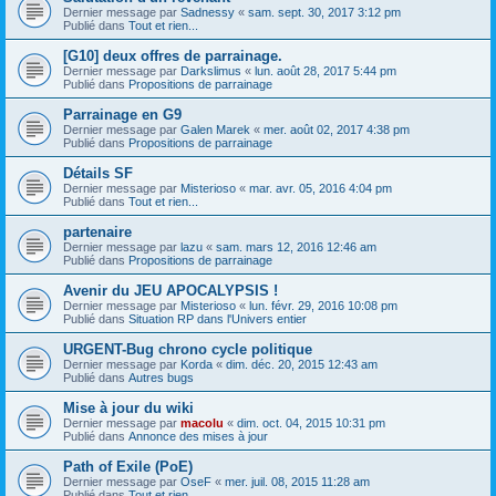
Dernier message par
Sadnessy
«
sam. sept. 30, 2017 3:12 pm
Publié dans
Tout et rien...
[G10] deux offres de parrainage.
Dernier message par
Darkslimus
«
lun. août 28, 2017 5:44 pm
Publié dans
Propositions de parrainage
Parrainage en G9
Dernier message par
Galen Marek
«
mer. août 02, 2017 4:38 pm
Publié dans
Propositions de parrainage
Détails SF
Dernier message par
Misterioso
«
mar. avr. 05, 2016 4:04 pm
Publié dans
Tout et rien...
partenaire
Dernier message par
lazu
«
sam. mars 12, 2016 12:46 am
Publié dans
Propositions de parrainage
Avenir du JEU APOCALYPSIS !
Dernier message par
Misterioso
«
lun. févr. 29, 2016 10:08 pm
Publié dans
Situation RP dans l'Univers entier
URGENT-Bug chrono cycle politique
Dernier message par
Korda
«
dim. déc. 20, 2015 12:43 am
Publié dans
Autres bugs
Mise à jour du wiki
Dernier message par
macolu
«
dim. oct. 04, 2015 10:31 pm
Publié dans
Annonce des mises à jour
Path of Exile (PoE)
Dernier message par
OseF
«
mer. juil. 08, 2015 11:28 am
Publié dans
Tout et rien...