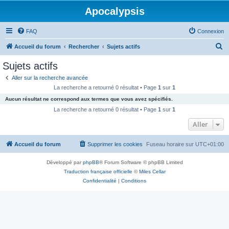
Apocalypsis
FAQ
Connexion
R
Accueil du forum
Rechercher
Sujets actifs
e
Sujets actifs
c
Aller sur la recherche avancée
h
La recherche a retourné 0 résultat • Page
1
sur
1
e
Aucun résultat ne correspond aux termes que vous avez spécifiés.
r
La recherche a retourné 0 résultat • Page
1
sur
1
c
Aller
h
Accueil du forum
Supprimer les cookies
Fuseau horaire sur
UTC+01:00
e
r
Développé par
phpBB
® Forum Software © phpBB Limited
Traduction française officielle
©
Miles Cellar
Confidentialité
|
Conditions