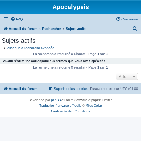
Apocalypsis
FAQ
Connexion
R
Accueil du forum
Rechercher
Sujets actifs
e
Sujets actifs
c
Aller sur la recherche avancée
h
La recherche a retourné 0 résultat • Page
1
sur
1
e
Aucun résultat ne correspond aux termes que vous avez spécifiés.
r
La recherche a retourné 0 résultat • Page
1
sur
1
c
Aller
h
Accueil du forum
Supprimer les cookies
Fuseau horaire sur
UTC+01:00
e
r
Développé par
phpBB
® Forum Software © phpBB Limited
Traduction française officielle
©
Miles Cellar
Confidentialité
|
Conditions