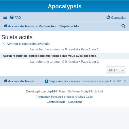
Apocalypsis
FAQ
Connexion
R
Accueil du forum
Rechercher
Sujets actifs
e
Sujets actifs
c
Aller sur la recherche avancée
h
La recherche a retourné 0 résultat • Page
1
sur
1
e
Aucun résultat ne correspond aux termes que vous avez spécifiés.
r
La recherche a retourné 0 résultat • Page
1
sur
1
c
Aller
h
Accueil du forum
Supprimer les cookies
Fuseau horaire sur
UTC+01:00
e
r
Développé par
phpBB
® Forum Software © phpBB Limited
Traduction française officielle
©
Miles Cellar
Confidentialité
|
Conditions