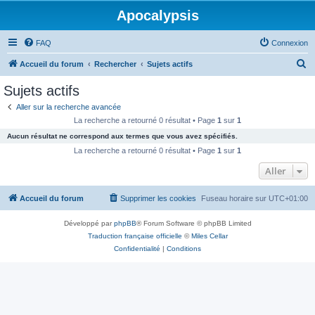
Apocalypsis
FAQ
Connexion
R
Accueil du forum
Rechercher
Sujets actifs
e
Sujets actifs
c
Aller sur la recherche avancée
h
La recherche a retourné 0 résultat • Page
1
sur
1
e
Aucun résultat ne correspond aux termes que vous avez spécifiés.
r
La recherche a retourné 0 résultat • Page
1
sur
1
c
Aller
h
Accueil du forum
Supprimer les cookies
Fuseau horaire sur
UTC+01:00
e
r
Développé par
phpBB
® Forum Software © phpBB Limited
Traduction française officielle
©
Miles Cellar
Confidentialité
|
Conditions