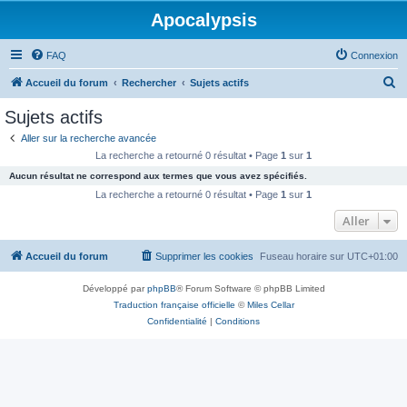
Apocalypsis
FAQ
Connexion
R
Accueil du forum
Rechercher
Sujets actifs
e
Sujets actifs
c
Aller sur la recherche avancée
h
La recherche a retourné 0 résultat • Page
1
sur
1
e
Aucun résultat ne correspond aux termes que vous avez spécifiés.
r
La recherche a retourné 0 résultat • Page
1
sur
1
c
Aller
h
Accueil du forum
Supprimer les cookies
Fuseau horaire sur
UTC+01:00
e
r
Développé par
phpBB
® Forum Software © phpBB Limited
Traduction française officielle
©
Miles Cellar
Confidentialité
|
Conditions