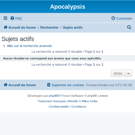
Apocalypsis
FAQ
Connexion
R
Accueil du forum
Rechercher
Sujets actifs
e
Sujets actifs
c
Aller sur la recherche avancée
h
La recherche a retourné 0 résultat • Page
1
sur
1
e
Aucun résultat ne correspond aux termes que vous avez spécifiés.
r
La recherche a retourné 0 résultat • Page
1
sur
1
c
Aller
h
Accueil du forum
Supprimer les cookies
Fuseau horaire sur
UTC+01:00
e
r
Développé par
phpBB
® Forum Software © phpBB Limited
Traduction française officielle
©
Miles Cellar
Confidentialité
|
Conditions