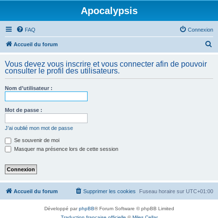
Apocalypsis
FAQ
Connexion
R
Accueil du forum
e
Vous devez vous inscrire et vous connecter afin de pouvoir
c
consulter le profil des utilisateurs.
h
Nom d’utilisateur :
e
r
Mot de passe :
c
h
J’ai oublié mon mot de passe
e
Se souvenir de moi
Masquer ma présence lors de cette session
r
Accueil du forum
Supprimer les cookies
Fuseau horaire sur
UTC+01:00
Développé par
phpBB
® Forum Software © phpBB Limited
Traduction française officielle
©
Miles Cellar