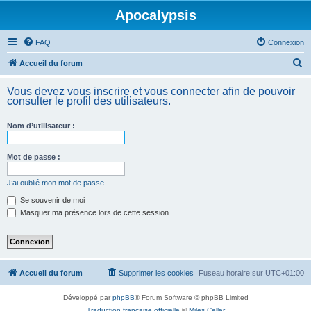
Apocalypsis
FAQ
Connexion
R
Accueil du forum
e
Vous devez vous inscrire et vous connecter afin de pouvoir
c
consulter le profil des utilisateurs.
h
Nom d’utilisateur :
e
r
Mot de passe :
c
h
J’ai oublié mon mot de passe
e
Se souvenir de moi
Masquer ma présence lors de cette session
r
Accueil du forum
Supprimer les cookies
Fuseau horaire sur
UTC+01:00
Développé par
phpBB
® Forum Software © phpBB Limited
Traduction française officielle
©
Miles Cellar