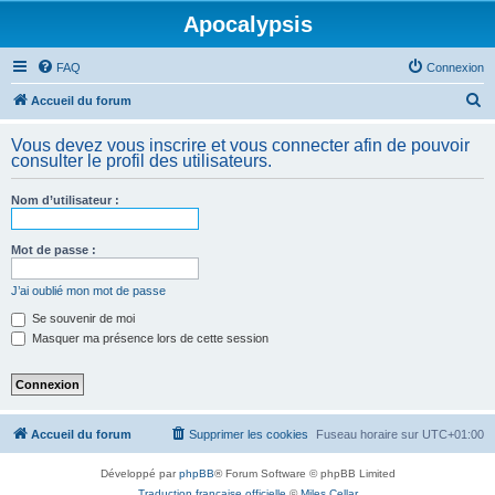
Apocalypsis
FAQ
Connexion
R
Accueil du forum
e
Vous devez vous inscrire et vous connecter afin de pouvoir
c
consulter le profil des utilisateurs.
h
Nom d’utilisateur :
e
r
Mot de passe :
c
h
J’ai oublié mon mot de passe
e
Se souvenir de moi
Masquer ma présence lors de cette session
r
Accueil du forum
Supprimer les cookies
Fuseau horaire sur
UTC+01:00
Développé par
phpBB
® Forum Software © phpBB Limited
Traduction française officielle
©
Miles Cellar