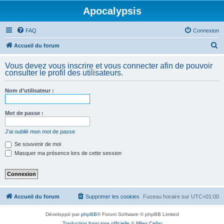
Apocalypsis
FAQ
Connexion
R
Accueil du forum
e
Vous devez vous inscrire et vous connecter afin de pouvoir
c
consulter le profil des utilisateurs.
h
Nom d’utilisateur :
e
r
Mot de passe :
c
h
J’ai oublié mon mot de passe
e
Se souvenir de moi
Masquer ma présence lors de cette session
r
Accueil du forum
Supprimer les cookies
Fuseau horaire sur
UTC+01:00
Développé par
phpBB
® Forum Software © phpBB Limited
Traduction française officielle
©
Miles Cellar